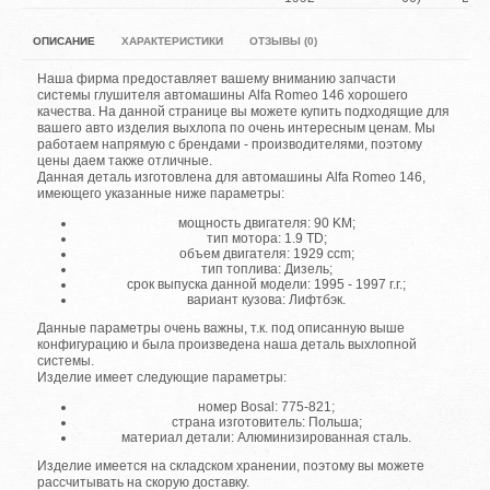
ОПИСАНИЕ
ХАРАКТЕРИСТИКИ
ОТЗЫВЫ (0)
Наша фирма предоставляет вашему вниманию запчасти
системы глушителя автомашины Alfa Romeo 146 хорошего
качества. На данной странице вы можете купить подходящие для
вашего авто изделия выхлопа по очень интересным ценам. Мы
работаем напрямую с брендами - производителями, поэтому
цены даем также отличные.
Данная деталь изготовлена для автомашины Alfa Romeo 146,
имеющего указанные ниже параметры:
мощность двигателя: 90 KM;
тип мотора: 1.9 TD;
объем двигателя: 1929 ccm;
тип топлива: Дизель;
срок выпуска данной модели: 1995 - 1997 г.г.;
вариант кузова: Лифтбэк.
Данные параметры очень важны, т.к. под описанную выше
конфигурацию и была произведена наша деталь выхлопной
системы.
Изделие имеет следующие параметры:
номер Bosal: 775-821;
страна изготовитель: Польша;
материал детали: Алюминизированная сталь.
Изделие имеется на складском хранении, поэтому вы можете
рассчитывать на скорую доставку.