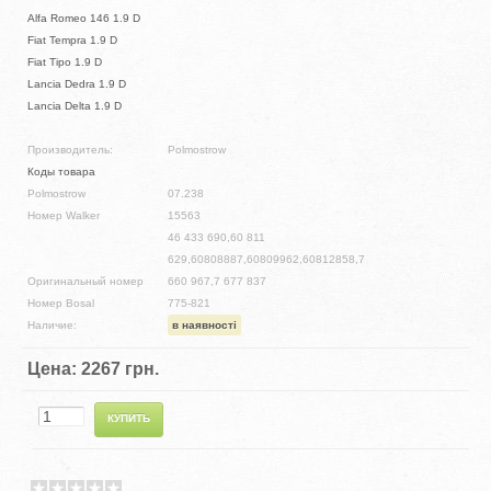
Alfa Romeo 146 1.9 D
Fiat Tempra 1.9 D
Fiat Tipo 1.9 D
Lancia Dedra 1.9 D
Lancia Delta 1.9 D
Производитель:
Polmostrow
Коды товара
Polmostrow
07.238
Номер Walker
15563
46 433 690,60 811
629,60808887,60809962,60812858,7
Оригинальный номер
660 967,7 677 837
Номер Bosal
775-821
Наличие:
в наявності
Цена:
2267 грн.