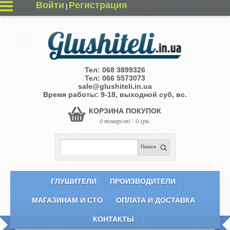
Войти
Регистрация
|
Тел:
068 3899326
Тел:
066 5573073
sale@glushiteli.in.ua
Время работы: 9-18, выходной суб, вс.
КОРЗИНА ПОКУПОК
0 товар(ов) - 0 грн.
Поиск
ГЛУШИТЕЛИ
ПРОИЗВОДИТЕЛИ
МАГАЗИНАМ И СТО
ОПЛАТА И ДОСТАВКА
КОНТАКТЫ