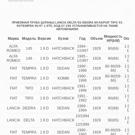
ПРИЕМНАЯ ТРУБА (ШТАНЫ) LANCIA DELTA 93-/DEDRA 89-94/FIAT TIPO 91-
95/TEMPRA 90-97 1.9TD, КОД 07.238 УСТАНАВЛИВАЕТСЯ НА ТАКИЕ
АВТОМОБИЛИ:
Мощность
Марка
Модель
Версия
Кузов
Год
Объем
Описа
HP(kW)
ALFA
1994 -
1.9 Tu
145
1.9 D
HATCHBACK
1929
90(66)
ROMEO
1/1997
Dies
ALFA
1995 -
1.9 Tu
146
1.9 D
HATCHBACK
1929
90(66)
ROMEO
1/1997
Dies
1990 -
80-90(59-
1.9 Tu
FIAT
TEMPRA
1.9 D
SEDAN
1929
1996
66)
Dies
1990 -
80-90(59-
1.9 Tu
FIAT
TEMPRA
1.9 D
KOMBI
1929
1996
66)
Dies
1991 -
1.9 Tu
FIAT
TIPO
1.9 D
HATCHBACK
1929
90(66)
1996
Dies
1991 -
1.9 Tu
FIAT
TIPO
1.9 D
HATCHBACK
1929
90(66)
1992
Dies
1989 -
1.9 Tu
LANCIA
DEDRA
1.9 D
SEDAN
1929
92(68)
1994
Dies
10/1994
1.9 Tu
LANCIA
DELTA
1.9 D
HATCHBACK
-
1929
90(65)
Dies
12/1999
1990 -
80-90(59-
1.9 Tu
FIAT
TEMPRA
1.9 D
SEDAN
1929
1992
66)
Dies