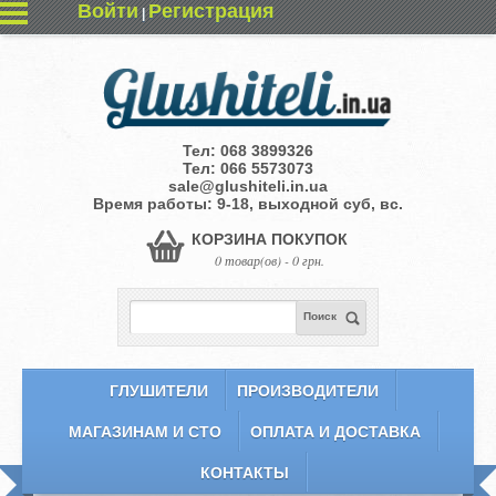
Войти
Регистрация
|
Тел:
068 3899326
Тел:
066 5573073
sale@glushiteli.in.ua
Время работы: 9-18, выходной суб, вс.
КОРЗИНА ПОКУПОК
0 товар(ов) - 0 грн.
Поиск
ГЛУШИТЕЛИ
ПРОИЗВОДИТЕЛИ
МАГАЗИНАМ И СТО
ОПЛАТА И ДОСТАВКА
КОНТАКТЫ