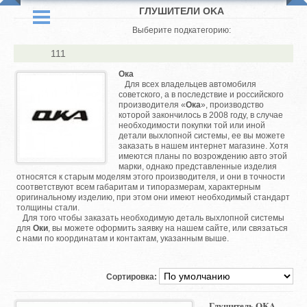
ГЛУШИТЕЛИ OKA
Выберите подкатегорию:
111
Ока
Для всех владельцев автомобиля
советского, а в последствие и российского
производителя «
Ока
», производство
которой закончилось в 2008 году, в случае
необходимости покупки той или иной
детали выхлопной системы, ее вы можете
заказать в нашем интернет магазине. Хотя
имеются планы по возрождению авто этой
марки, однако представленные изделия
относятся к старым моделям этого производителя, и они в точности
соответствуют всем габаритам и типоразмерам, характерным
оригинальному изделию, при этом они имеют необходимый стандарт
толщины стали.
Для того чтобы заказать необходимую деталь выхлопной системы
для
Оки
, вы можете оформить заявку на нашем сайте, или связаться
с нами по координатам и контактам, указанным выше.
Сортировка:
Глушитель OKA