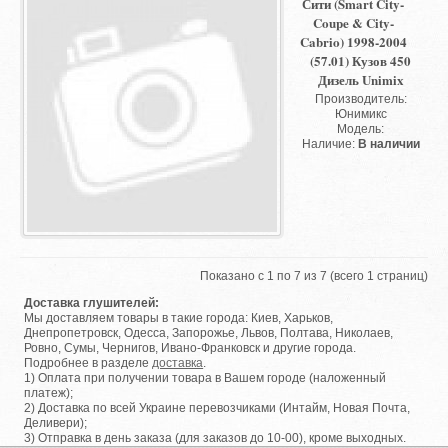
Сити (Smart City-
Coupe & City-
Cabrio) 1998-2004
(57.01) Кузов 450
Дизель Unimix
Производитель:
Юнимикс
Модель:
Наличие:
В наличии
Показано с 1 по 7 из 7 (всего 1 страниц)
Доставка глушителей:
Мы доставляем товары в такие города: Киев, Харьков,
Днепропетровск, Одесса, Запорожье, Львов, Полтава, Николаев,
Ровно, Сумы, Чернигов, Ивано-Франковск и другие города.
Подробнее в разделе
доставка
.
1) Оплата при получении товара в Вашем городе (наложенный
платеж);
2) Доставка по всей Украине перевозчиками (Интайм, Новая Почта,
Деливери);
3) Отправка в день заказа (для заказов до 10-00), кроме выходных.