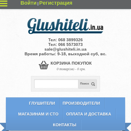
Войти
Регистрация
|
Тел:
068 3899326
Тел:
066 5573073
sale@glushiteli.in.ua
Время работы: 9-18, выходной суб, вс.
КОРЗИНА ПОКУПОК
0 товар(ов) - 0 грн.
Поиск
ГЛУШИТЕЛИ
ПРОИЗВОДИТЕЛИ
МАГАЗИНАМ И СТО
ОПЛАТА И ДОСТАВКА
КОНТАКТЫ