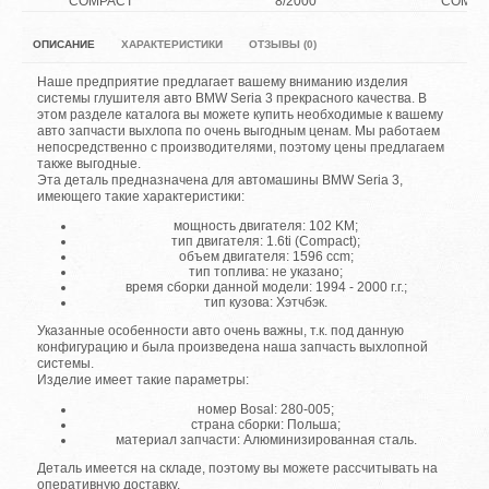
COMPACT
8/2000
COMPA
ОПИСАНИЕ
ХАРАКТЕРИСТИКИ
ОТЗЫВЫ (0)
Наше предприятие предлагает вашему вниманию изделия
системы глушителя авто BMW Seria 3 прекрасного качества. В
этом разделе каталога вы можете купить необходимые к вашему
авто запчасти выхлопа по очень выгодным ценам. Мы работаем
непосредственно с производителями, поэтому цены предлагаем
также выгодные.
Эта деталь предназначена для автомашины BMW Seria 3,
имеющего такие характеристики:
мощность двигателя: 102 KM;
тип двигателя: 1.6ti (Compact);
объем двигателя: 1596 ccm;
тип топлива: не указано;
время сборки данной модели: 1994 - 2000 г.г.;
тип кузова: Хэтчбэк.
Указанные особенности авто очень важны, т.к. под данную
конфигурацию и была произведена наша запчасть выхлопной
системы.
Изделие имеет такие параметры:
номер Bosal: 280-005;
страна сборки: Польша;
материал запчасти: Алюминизированная сталь.
Деталь имеется на складе, поэтому вы можете рассчитывать на
оперативную доставку.