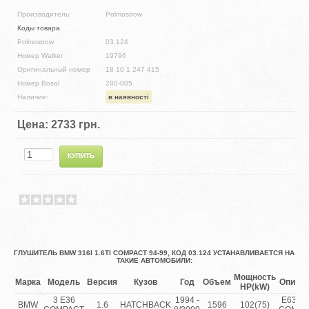
Производитель:
Polmostrow
Коды товара
Polmostrow
03.124
Номер Walker
19796
Оригинальный номер
18 10 1 247 415
Номер Bosal
280-005
Наличие:
в наявності
Цена:
2733 грн.
ГЛУШИТЕЛЬ BMW 316I 1.6TI COMPACT 94-99, КОД 03.124 УСТАНАВЛИВАЕТСЯ НА
ТАКИЕ АВТОМОБИЛИ:
Мощность
Марка
Модель
Версия
Кузов
Год
Объем
Описа
HP(kW)
3 E36
1994 -
E63 31
BMW
1.6
HATCHBACK
1596
102(75)