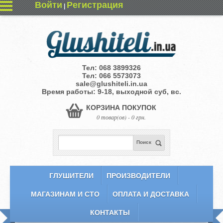
Войти
Регистрация
|
Тел:
068 3899326
Тел:
066 5573073
sale@glushiteli.in.ua
Время работы: 9-18, выходной суб, вс.
КОРЗИНА ПОКУПОК
0 товар(ов) - 0 грн.
Поиск
ГЛУШИТЕЛИ
ПРОИЗВОДИТЕЛИ
МАГАЗИНАМ И СТО
ОПЛАТА И ДОСТАВКА
КОНТАКТЫ