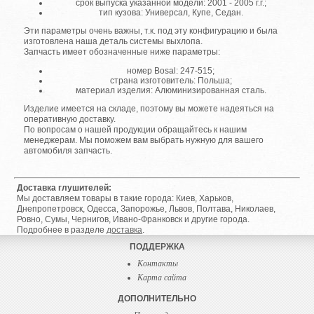
срок выпуска указанной модели: 2001 - 2005 г.г.;
тип кузова: Универсал, Купе, Седан.
Эти параметры очень важны, т.к. под эту конфигурацию и была
изготовлена наша деталь системы выхлопа.
Запчасть имеет обозначенные ниже параметры:
номер Bosal: 247-515;
страна изготовитель: Польша;
материал изделия: Алюминизированная сталь.
Изделие имеется на складе, поэтому вы можете надеяться на
оперативную доставку.
По вопросам о нашей продукции обращайтесь к нашим
менеджерам. Мы поможем вам выбрать нужную для вашего
автомобиля запчасть.
Доставка глушителей:
Мы доставляем товары в такие города: Киев, Харьков,
Днепропетровск, Одесса, Запорожье, Львов, Полтава, Николаев,
Ровно, Сумы, Чернигов, Ивано-Франковск и другие города.
Подробнее в разделе
доставка
.
ПОДДЕРЖКА
Контакты
Карта сайта
ДОПОЛНИТЕЛЬНО