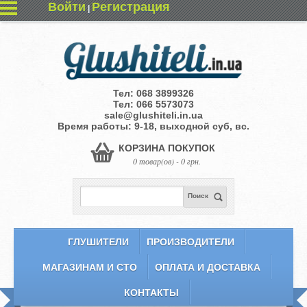
Войти
Регистрация
|
Тел:
068 3899326
Тел:
066 5573073
sale@glushiteli.in.ua
Время работы: 9-18, выходной суб, вс.
КОРЗИНА ПОКУПОК
0 товар(ов) - 0 грн.
Поиск
ГЛУШИТЕЛИ
ПРОИЗВОДИТЕЛИ
МАГАЗИНАМ И СТО
ОПЛАТА И ДОСТАВКА
КОНТАКТЫ