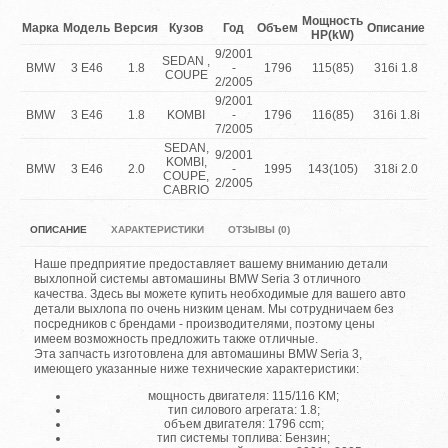
Мощность
Марка
Модель
Версия
Кузов
Год
Объем
Описание
HP(kW)
9/2001
SEDAN ,
BMW
3 E46
1.8
-
1796
115(85)
316i 1.8
COUPE
2/2005
9/2001
BMW
3 E46
1.8
KOMBI
-
1796
116(85)
316i 1.8i
7/2005
SEDAN,
9/2001
KOMBI,
BMW
3 E46
2.0
-
1995
143(105)
318i 2.0
COUPE,
2/2005
CABRIO
ОПИСАНИЕ
ХАРАКТЕРИСТИКИ
ОТЗЫВЫ (0)
Наше предприятие предоставляет вашему вниманию детали
выхлопной системы автомашины BMW Seria 3 отличного
качества. Здесь вы можете купить необходимые для вашего авто
детали выхлопа по очень низким ценам. Мы сотрудничаем без
посредников с брендами - производителями, поэтому цены
имеем возможность предложить также отличные.
Эта запчасть изготовлена для автомашины BMW Seria 3,
имеющего указанные ниже технические характеристики:
мощность двигателя: 115/116 KM;
тип силового агрегата: 1.8;
объем двигателя: 1796 ccm;
тип системы топлива: Бензин;