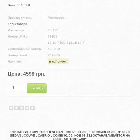
Bmw 3 E46 1.8
Производитель:
Polmostrow
Коды товара
Polmostrow
03.132
Номер Walker
23301
18 10 7 509 318,18 10 7
Оригинальный номер
509 319
Номер Bosal
247-515
Наличие:
в наявності
Цена:
4598 грн.
ГЛУШИТЕЛЬ BMW 316I 1.8 SEDAN , COUPE 01-05 , 1.8I COMBI 01-05 , 318I 2.0
SEDAN , COUPE , CABRIO , COMBI 01-05, КОД 03.132 УСТАНАВЛИВАЕТСЯ НА
ТАКИЕ АВТОМОБИЛИ: