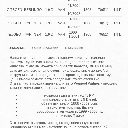
10/2001
11/2001
CITROEN
BERLINGO
1.9 D
VAN
-
1868
70(51)
1.9 Diese
10/2002
11/2001
PEUGEOT
PARTNER
1.9 D
VAN
-
1868
70(51)
1.9 Diese
10/2002
1999 -
PEUGEOT
PARTNER
1.9 D
VAN
1869
70(51)
1.9 Diese
1/2001
ОПИСАНИЕ
ХАРАКТЕРИСТИКИ
ОТЗЫВЫ (0)
Наша компания представляет вашему вниманию изделия
системы глушителя автомобиля Peugeot Partner высокого
качества. У нас вы можете приобрести необходимые к вашему
авто детали выхлопа по очень привлекательным ценам. Мы
сотрудничаем непосредственно с производителями, поэтому
цены имеем возможность предложить также отличные.
Эта запчасть предназначена для авто Peugeot Partner, имеющего
такие технические характеристики:
мощность двигателя: 70/71 KM;
тип силового агрегата: 1.9 Diesel;
объем двигателя: 1868 / 1869 ccm;
тип системы топлива: Дизель;
срок сборки этой модели: 1999 - 2008 г.г.;
тип кузова: Фургон.
Эти параметры очень важны, т.к. под описанную выше
конфигурацию и была изготовлена наша деталь выхлопной