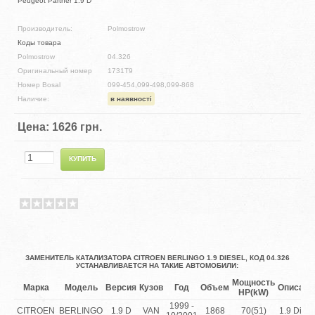
Peugeot Partner 1.9 D
Производитель:
Polmostrow
Коды товара
Polmostrow
04.326
Оригинальный номер
1731T9
Номер Bosal
099-454,099-498,099-868
Наличие:
в наявності
Цена:
1626 грн.
ЗАМЕНИТЕЛЬ КАТАЛИЗАТОРА CITROEN BERLINGO 1.9 DIESEL, КОД 04.326
УСТАНАВЛИВАЕТСЯ НА ТАКИЕ АВТОМОБИЛИ:
Мощность
Марка
Модель
Версия
Кузов
Год
Объем
Описани
HP(kW)
1999 -
CITROEN
BERLINGO
1.9 D
VAN
1868
70(51)
1.9 Diese