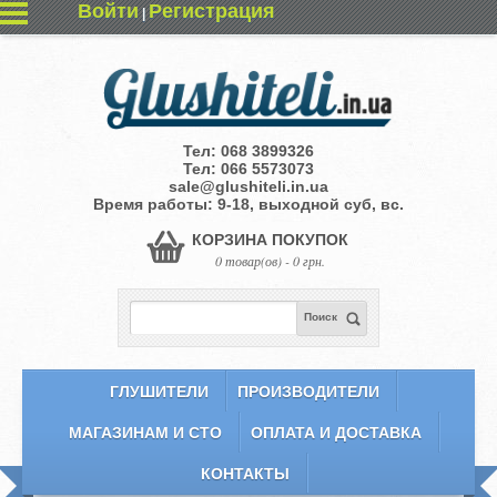
Войти
Регистрация
|
Тел:
068 3899326
Тел:
066 5573073
sale@glushiteli.in.ua
Время работы: 9-18, выходной суб, вс.
КОРЗИНА ПОКУПОК
0 товар(ов) - 0 грн.
Поиск
ГЛУШИТЕЛИ
ПРОИЗВОДИТЕЛИ
МАГАЗИНАМ И СТО
ОПЛАТА И ДОСТАВКА
КОНТАКТЫ