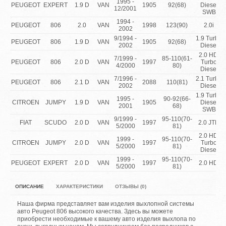
1995 -
PEUGEOT
EXPERT
1.9 D
VAN
1905
92(68)
Diesel
12/2001
SWB
1994 -
PEUGEOT
806
2.0
VAN
1998
123(90)
2.0i
2002
9/1994 -
1.9 Turbo
PEUGEOT
806
1.9 D
VAN
1905
92(68)
2002
Diesel
2.0 HDi
7/1999 -
85-110(61-
PEUGEOT
806
2.0 D
VAN
1997
Turbo
4/2000
80)
Diesel
7/1996 -
2.1 Turbo
PEUGEOT
806
2.1 D
VAN
2088
110(81)
2002
Diesel
1.9 Turbo
1995 -
90-92(66-
CITROEN
JUMPY
1.9 D
VAN
1905
Diesel
2001
68)
SWB
9/1999 -
95-110(70-
FIAT
SCUDO
2.0 D
VAN
1997
2.0 JTD
5/2000
81)
2.0 HDi
1999 -
95-110(70-
CITROEN
JUMPY
2.0 D
VAN
1997
Turbo
5/2000
81)
Diesel
1999 -
95-110(70-
PEUGEOT
EXPERT
2.0 D
VAN
1997
2.0 HDi
5/2000
81)
ОПИСАНИЕ
ХАРАКТЕРИСТИКИ
ОТЗЫВЫ (0)
Наша фирма представляет вам изделия выхлопной системы
авто Peugeot 806 высокого качества. Здесь вы можете
приобрести необходимые к вашему авто изделия выхлопа по