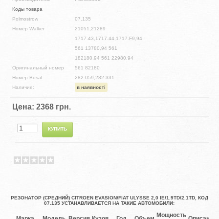
Коды товара
Polmostrow
07.135
Номер Walker
21051,21289
1717.43,1717.44,1717.F9,94
561 13780,94 561
182180,94 561 22980,94
Оригинальный номер
561 82180
Номер Bosal
282-059,282-331
Наличие:
в наявності
Цена:
2368 грн.
РЕЗОНАТОР (СРЕДНИЙ) CITROEN EVASION/FIAT ULYSSE 2,0 IE/1.9TD/2.1TD, КОД
07.135 УСТАНАВЛИВАЕТСЯ НА ТАКИЕ АВТОМОБИЛИ:
Мощность
Марка
Модель
Версия
Кузов
Год
Объем
Описание