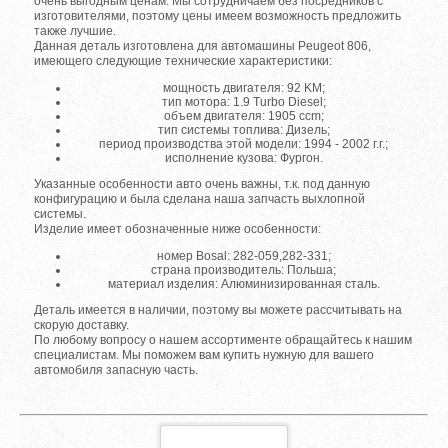
очень выгодным ценам. Мы сотрудничаем без посредников с
изготовителями, поэтому цены имеем возможность предложить
также лучшие.
Данная деталь изготовлена для автомашины Peugeot 806,
имеющего следующие технические характеристики:
мощность двигателя: 92 KM;
тип мотора: 1.9 Turbo Diesel;
объем двигателя: 1905 ccm;
тип системы топлива: Дизель;
период производства этой модели: 1994 - 2002 г.г.;
исполнение кузова: Фургон.
Указанные особенности авто очень важны, т.к. под данную
конфигурацию и была сделана наша запчасть выхлопной
системы.
Изделие имеет обозначенные ниже особенности:
номер Bosal: 282-059,282-331;
страна производитель: Польша;
материал изделия: Алюминизированная сталь.
Деталь имеется в наличии, поэтому вы можете рассчитывать на
скорую доставку.
По любому вопросу о нашем ассортименте обращайтесь к нашим
специалистам. Мы поможем вам купить нужную для вашего
автомобиля запасную часть.