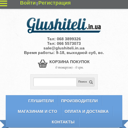
Войти
Регистрация
|
Тел:
068 3899326
Тел:
066 5573073
sale@glushiteli.in.ua
Время работы: 9-18, выходной суб, вс.
КОРЗИНА ПОКУПОК
0 товар(ов) - 0 грн.
Поиск
ГЛУШИТЕЛИ
ПРОИЗВОДИТЕЛИ
МАГАЗИНАМ И СТО
ОПЛАТА И ДОСТАВКА
КОНТАКТЫ