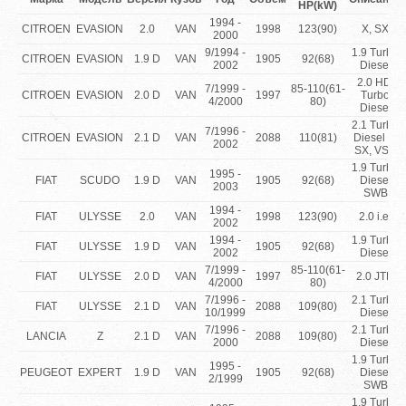
HP(kW)
1994 -
CITROEN
EVASION
2.0
VAN
1998
123(90)
X, SX
2000
9/1994 -
1.9 Turbo
CITROEN
EVASION
1.9 D
VAN
1905
92(68)
2002
Diesel
2.0 HDi
7/1999 -
85-110(61-
CITROEN
EVASION
2.0 D
VAN
1997
Turbo
4/2000
80)
Diesel
2.1 Turbo
7/1996 -
CITROEN
EVASION
2.1 D
VAN
2088
110(81)
Diesel X,
2002
SX, VSX
1.9 Turbo
1995 -
FIAT
SCUDO
1.9 D
VAN
1905
92(68)
Diesel
2003
SWB
1994 -
FIAT
ULYSSE
2.0
VAN
1998
123(90)
2.0 i.e.
2002
1994 -
1.9 Turbo
FIAT
ULYSSE
1.9 D
VAN
1905
92(68)
2002
Diesel
7/1999 -
85-110(61-
FIAT
ULYSSE
2.0 D
VAN
1997
2.0 JTD
4/2000
80)
7/1996 -
2.1 Turbo
FIAT
ULYSSE
2.1 D
VAN
2088
109(80)
10/1999
Diesel
7/1996 -
2.1 Turbo
LANCIA
Z
2.1 D
VAN
2088
109(80)
2000
Diesel
1.9 Turbo
1995 -
PEUGEOT
EXPERT
1.9 D
VAN
1905
92(68)
Diesel
2/1999
SWB
1.9 Turbo