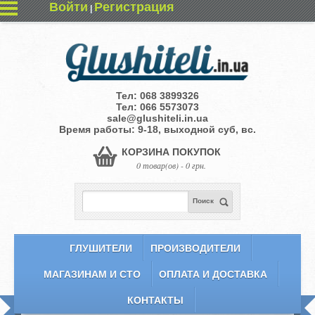
Войти
Регистрация
|
Тел:
068 3899326
Тел:
066 5573073
sale@glushiteli.in.ua
Время работы: 9-18, выходной суб, вс.
КОРЗИНА ПОКУПОК
0 товар(ов) - 0 грн.
Поиск
ГЛУШИТЕЛИ
ПРОИЗВОДИТЕЛИ
МАГАЗИНАМ И СТО
ОПЛАТА И ДОСТАВКА
КОНТАКТЫ