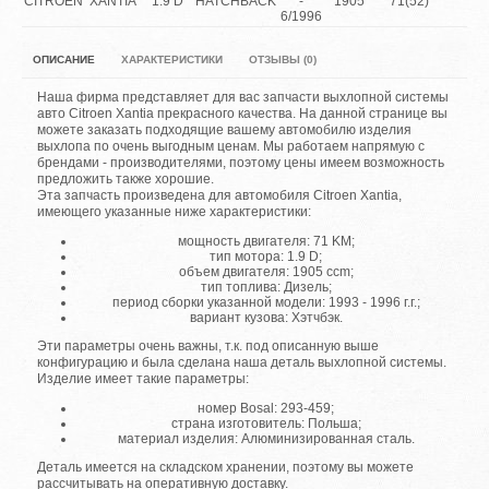
CITROEN
XANTIA
1.9 D
HATCHBACK
-
1905
71(52)
6/1996
ОПИСАНИЕ
ХАРАКТЕРИСТИКИ
ОТЗЫВЫ (0)
Наша фирма представляет для вас запчасти выхлопной системы
авто Citroen Xantia прекрасного качества. На данной странице вы
можете заказать подходящие вашему автомобилю изделия
выхлопа по очень выгодным ценам. Мы работаем напрямую с
брендами - производителями, поэтому цены имеем возможность
предложить также хорошие.
Эта запчасть произведена для автомобиля Citroen Xantia,
имеющего указанные ниже характеристики:
мощность двигателя: 71 KM;
тип мотора: 1.9 D;
объем двигателя: 1905 ccm;
тип топлива: Дизель;
период сборки указанной модели: 1993 - 1996 г.г.;
вариант кузова: Хэтчбэк.
Эти параметры очень важны, т.к. под описанную выше
конфигурацию и была сделана наша деталь выхлопной системы.
Изделие имеет такие параметры:
номер Bosal: 293-459;
страна изготовитель: Польша;
материал изделия: Алюминизированная сталь.
Деталь имеется на складском хранении, поэтому вы можете
рассчитывать на оперативную доставку.