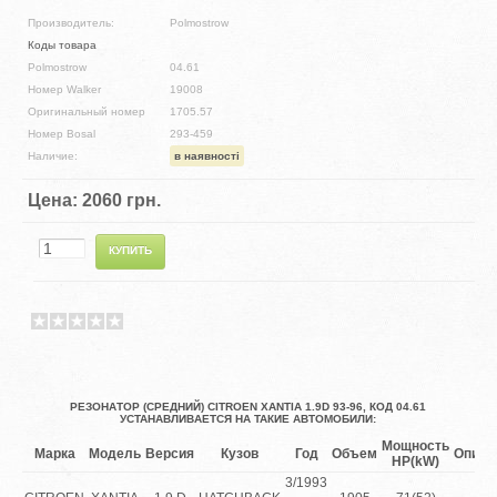
Производитель:
Polmostrow
Коды товара
Polmostrow
04.61
Номер Walker
19008
Оригинальный номер
1705.57
Номер Bosal
293-459
Наличие:
в наявності
Цена:
2060 грн.
РЕЗОНАТОР (СРЕДНИЙ) CITROEN XANTIA 1.9D 93-96, КОД 04.61
УСТАНАВЛИВАЕТСЯ НА ТАКИЕ АВТОМОБИЛИ:
Мощность
Марка
Модель
Версия
Кузов
Год
Объем
Описа
HP(kW)
3/1993