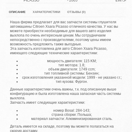
PICASSO
- 2005
EW7J4
ОПИСАНИЕ
ХАРАКТЕРИСТИКИ
ОТЗЫВЫ (0)
Наша фирма предлагает для вас запчасти системы глушителя
автомашины Citroen Xsara Picasso отличного качества. У нас вы
можете приобрести необходимые для вашего авто изделия
выхлопа по очень интересным ценам. Мы сотрудничаем
непосредственно с производителями, поэтому цены имеем
возможность предложить также выгодные.
Эта запчасть изготовлена для авто Citroen Xsara Picasso,
имеющего следующие технические характеристики:
мощность двигателя: 115 KM;
тип мотора: 1.8;
объем двигателя: 1749 ccm;
тип топливной системы: Бензин;
срок изготовления указанной модели: 1999 - не указано г.г.;
тип кузова: Фургон.
Данные характеристики очень важны, т.к. под описанную выше
конфигурацию и была изготовлена наша запасная часть системы
выхлопа.
Запчасть имеет следующие характеристики:
номер Bosal: 284-143;
страна сборки: Польша;
материал запчасти: Алюминизированная сталь.
Деталь имеется на складе, поэтому вы можете полагаться на
скорую доставку.