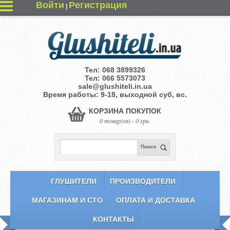
Войти
Регистрация
|
Тел:
068 3899326
Тел:
066 5573073
sale@glushiteli.in.ua
Время работы: 9-18, выходной суб, вс.
КОРЗИНА ПОКУПОК
0 товар(ов) - 0 грн.
Поиск
ГЛУШИТЕЛИ
ПРОИЗВОДИТЕЛИ
МАГАЗИНАМ И СТО
ОПЛАТА И ДОСТАВКА
КОНТАКТЫ