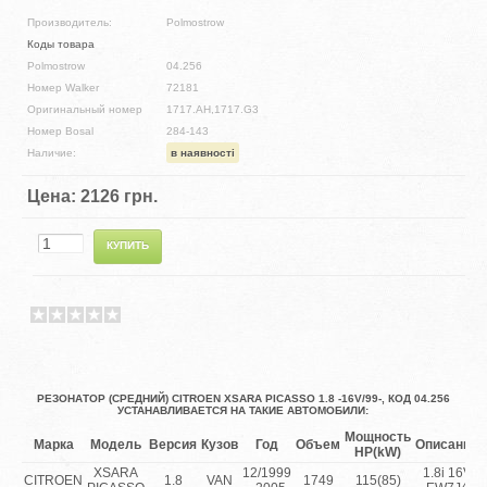
Производитель:
Polmostrow
Коды товара
Polmostrow
04.256
Номер Walker
72181
Оригинальный номер
1717.AH,1717.G3
Номер Bosal
284-143
Наличие:
в наявності
Цена:
2126 грн.
РЕЗОНАТОР (СРЕДНИЙ) CITROEN XSARA PICASSO 1.8 -16V/99-, КОД 04.256
УСТАНАВЛИВАЕТСЯ НА ТАКИЕ АВТОМОБИЛИ:
Мощность
Марка
Модель
Версия
Кузов
Год
Объем
Описание
HP(kW)
XSARA
12/1999
1.8i 16V
CITROEN
1.8
VAN
1749
115(85)