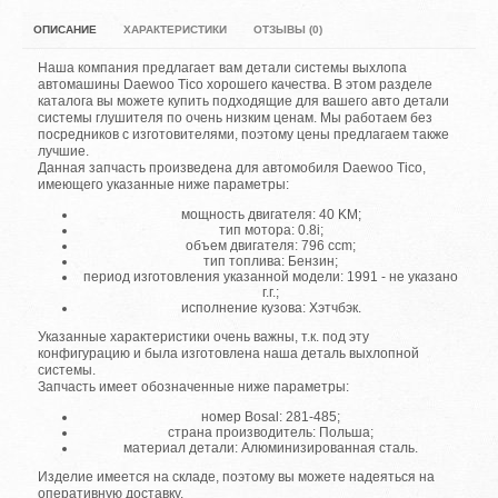
ОПИСАНИЕ
ХАРАКТЕРИСТИКИ
ОТЗЫВЫ (0)
Наша компания предлагает вам детали системы выхлопа
автомашины Daewoo Tico хорошего качества. В этом разделе
каталога вы можете купить подходящие для вашего авто детали
системы глушителя по очень низким ценам. Мы работаем без
посредников с изготовителями, поэтому цены предлагаем также
лучшие.
Данная запчасть произведена для автомобиля Daewoo Tico,
имеющего указанные ниже параметры:
мощность двигателя: 40 KM;
тип мотора: 0.8i;
объем двигателя: 796 ccm;
тип топлива: Бензин;
период изготовления указанной модели: 1991 - не указано
г.г.;
исполнение кузова: Хэтчбэк.
Указанные характеристики очень важны, т.к. под эту
конфигурацию и была изготовлена наша деталь выхлопной
системы.
Запчасть имеет обозначенные ниже параметры:
номер Bosal: 281-485;
страна производитель: Польша;
материал детали: Алюминизированная сталь.
Изделие имеется на складе, поэтому вы можете надеяться на
оперативную доставку.