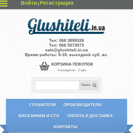
Войти
Регистрация
|
Тел:
068 3899326
Тел:
066 5573073
sale@glushiteli.in.ua
Время работы: 9-18, выходной суб, вс.
КОРЗИНА ПОКУПОК
0 товар(ов) - 0 грн.
Поиск
ГЛУШИТЕЛИ
ПРОИЗВОДИТЕЛИ
МАГАЗИНАМ И СТО
ОПЛАТА И ДОСТАВКА
КОНТАКТЫ