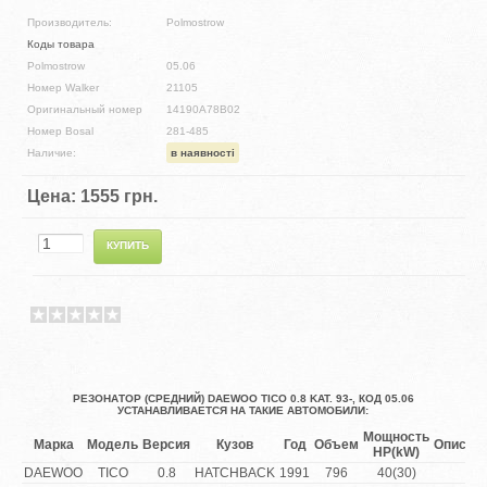
Производитель:
Polmostrow
Коды товара
Polmostrow
05.06
Номер Walker
21105
Оригинальный номер
14190A78B02
Номер Bosal
281-485
Наличие:
в наявності
Цена:
1555 грн.
РЕЗОНАТОР (СРЕДНИЙ) DAEWOO TICO 0.8 KAT. 93-, КОД 05.06
УСТАНАВЛИВАЕТСЯ НА ТАКИЕ АВТОМОБИЛИ:
Мощность
Марка
Модель
Версия
Кузов
Год
Объем
Описан
HP(kW)
DAEWOO
TICO
0.8
HATCHBACK
1991
796
40(30)