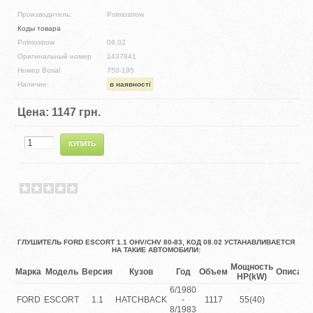
Производитель:
Polmostrow
Коды товара
Polmostrow
08.02
Оригинальный номер
1437841
Номер Bosal
750-195
Наличие:
в наявності
Цена:
1147 грн.
ГЛУШИТЕЛЬ FORD ESCORT 1.1 OHV/CHV 80-83, КОД 08.02 УСТАНАВЛИВАЕТСЯ
НА ТАКИЕ АВТОМОБИЛИ:
Мощность
Марка
Модель
Версия
Кузов
Год
Объем
Описани
HP(kW)
6/1980
FORD
ESCORT
1.1
HATCHBACK
-
1117
55(40)
8/1983