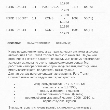
8/1980
FORD
ESCORT
1.1
HATCHBACK
-
1117
55(40)
5/1983
9/1980
FORD
ESCORT
1.1
KOMBI
-
1098
55(41)
1/1983
9/1980
FORD
ESCORT
1.1
KOMBI
-
1098
55(41)
4/1983
ОПИСАНИЕ
ХАРАКТЕРИСТИКИ
ОТЗЫВЫ (0)
Наше предприятие предлагает вам запчасти системы выхлопа
автомобиля Ford Transit Connect высокого качества. На данной
странице вы можете заказать необходимые вашему автомобилю
запчасти выхлопа по очень привлекательным ценам. Мы
работаем непосредственно с производителями, поэтому цены
имеем возможность предложить также лучшие.
Данная деталь изготовлена для автомашины Ford Transit
Connect, имеющего следующие характеристики:
мощность двигателя: 75 / 90 / 110 KM;
тип двигателя: 1.8 TDCi;
объем двигателя: 1753 ccm;
тип топливной системы: Дизель;
период сборки указанной модели: 2006 - 2010 г.г.;
вариант кузова: Фургон.
Эти характеристики очень важны, т.к. под описанную выше