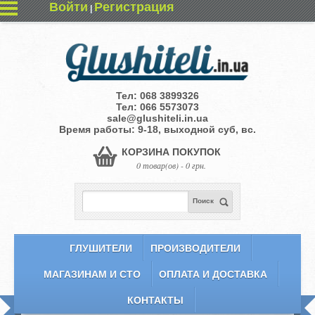
Войти
Регистрация
|
Тел:
068 3899326
Тел:
066 5573073
sale@glushiteli.in.ua
Время работы: 9-18, выходной суб, вс.
КОРЗИНА ПОКУПОК
0 товар(ов) - 0 грн.
Поиск
ГЛУШИТЕЛИ
ПРОИЗВОДИТЕЛИ
МАГАЗИНАМ И СТО
ОПЛАТА И ДОСТАВКА
КОНТАКТЫ