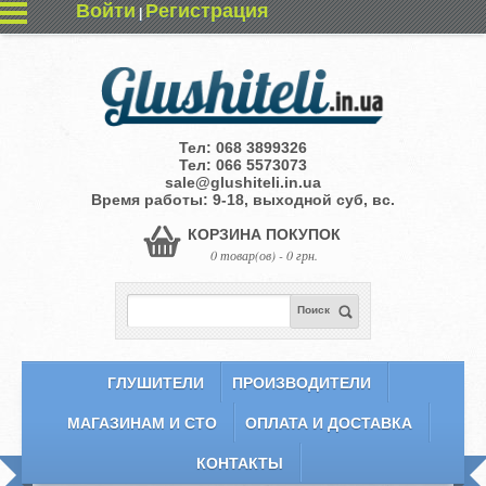
Войти
Регистрация
|
Тел:
068 3899326
Тел:
066 5573073
sale@glushiteli.in.ua
Время работы: 9-18, выходной суб, вс.
КОРЗИНА ПОКУПОК
0 товар(ов) - 0 грн.
Поиск
ГЛУШИТЕЛИ
ПРОИЗВОДИТЕЛИ
МАГАЗИНАМ И СТО
ОПЛАТА И ДОСТАВКА
КОНТАКТЫ