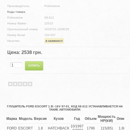
Производитель:
Polmostrow
Коды товара
Polmostrow
08.612
Номер Walker
22015
Оригинальный номер
1033721,1109225
Номер Bosal
154-537
Наличие:
в наявності
Цена:
2538 грн.
ГЛУШИТЕЛЬ FORD ESCORT 1.8I -16V 97-01, КОД 08.612 УСТАНАВЛИВАЕТСЯ НА
ТАКИЕ АВТОМОБИЛИ:
Мощность
Марка
Модель
Версия
Кузов
Год
Объем
Описан
HP(kW)
10/1997
FORD
ESCORT
1.8
HATCHBACK
1796
115(85)
1.8i 1