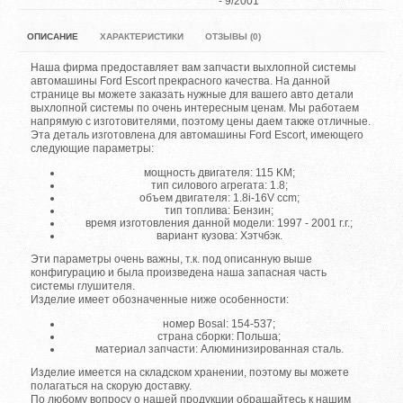
- 9/2001
ОПИСАНИЕ
ХАРАКТЕРИСТИКИ
ОТЗЫВЫ (0)
Наша фирма предоставляет вам запчасти выхлопной системы
автомашины Ford Escort прекрасного качества. На данной
странице вы можете заказать нужные для вашего авто детали
выхлопной системы по очень интересным ценам. Мы работаем
напрямую с изготовителями, поэтому цены даем также отличные.
Эта деталь изготовлена для автомашины Ford Escort, имеющего
следующие параметры:
мощность двигателя: 115 KM;
тип силового агрегата: 1.8;
объем двигателя: 1.8i-16V ccm;
тип топлива: Бензин;
время изготовления данной модели: 1997 - 2001 г.г.;
вариант кузова: Хэтчбэк.
Эти параметры очень важны, т.к. под описанную выше
конфигурацию и была произведена наша запасная часть
системы глушителя.
Изделие имеет обозначенные ниже особенности:
номер Bosal: 154-537;
страна сборки: Польша;
материал запчасти: Алюминизированная сталь.
Изделие имеется на складском хранении, поэтому вы можете
полагаться на скорую доставку.
По любому вопросу о нашей продукции обращайтесь к нашим