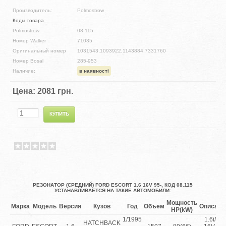
Производитель:
Polmostrow
Коды товара
Polmostrow
08.115
Номер Walker
71035
Оригинальный номер
1031543,1093922,1143884,7331760
Номер Bosal
285-953
Наличие:
в наявності
Цена:
2081 грн.
РЕЗОНАТОР (СРЕДНИЙ) FORD ESCORT 1.6 16V 95-, КОД 08.115
УСТАНАВЛИВАЕТСЯ НА ТАКИЕ АВТОМОБИЛИ:
Мощность
Марка
Модель
Версия
Кузов
Год
Объем
Описани
HP(kW)
1/1995
1.6i/GT
HATCHBACK