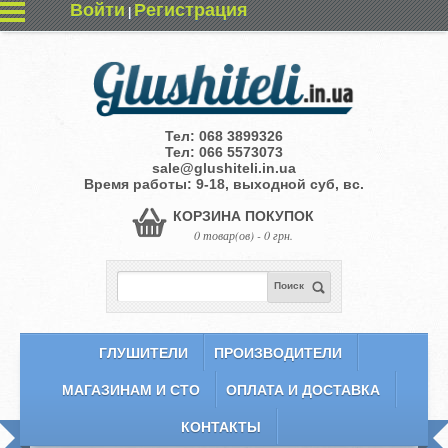
Войти
Регистрация
|
Тел:
068 3899326
Тел:
066 5573073
sale@glushiteli.in.ua
Время работы: 9-18, выходной суб, вс.
КОРЗИНА ПОКУПОК
0 товар(ов) - 0 грн.
Поиск
ГЛУШИТЕЛИ
ПРОИЗВОДИТЕЛИ
МАГАЗИНАМ И СТО
ОПЛАТА И ДОСТАВКА
КОНТАКТЫ