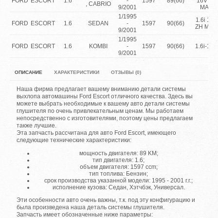
FORD
ESCORT
1.6
-
1597
89(66)
16V ZH
, CABRIO
9/2001
MAN
1/1995
1.6i 16V
FORD
ESCORT
1.6
SEDAN
-
1597
90(66)
ZH MAN
9/2001
1/1995
FORD
ESCORT
1.6
KOMBI
-
1597
90(66)
1.6i-16V
9/2001
ОПИСАНИЕ
ХАРАКТЕРИСТИКИ
ОТЗЫВЫ (0)
Наша фирма предлагает вашему вниманию детали системы
выхлопа автомашины Ford Escort отличного качества. Здесь вы
можете выбрать необходимые к вашему авто детали системы
глушителя по очень привлекательным ценам. Мы работаем
непосредственно с изготовителями, поэтому цены предлагаем
также лучшие.
Эта запчасть рассчитана для авто Ford Escort, имеющего
следующие технические характеристики:
мощность двигателя: 89 KM;
тип двигателя: 1.6;
объем двигателя: 1597 ccm;
тип топлива: Бензин;
срок производства указанной модели: 1995 - 2001 г.г.;
исполнение кузова: Седан, Хэтчбэк, Универсал.
Эти особенности авто очень важны, т.к. под эту конфигурацию и
была произведена наша деталь системы глушителя.
Запчасть имеет обозначенные ниже параметры: