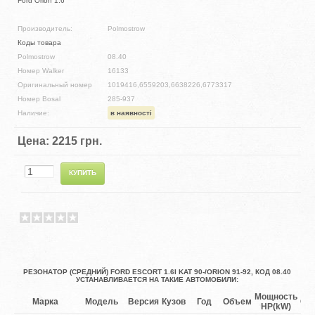
Ford Orion 1.6
Производитель:
Polmostrow
Коды товара
Polmostrow
08.40
Номер Walker
16133
Оригинальный номер
1019416,6559203,6638226,6773317
Номер Bosal
285-937
Наличие:
в наявності
Цена:
2215 грн.
РЕЗОНАТОР (СРЕДНИЙ) FORD ESCORT 1.6I KAT 90-/ORION 91-92, КОД 08.40
УСТАНАВЛИВАЕТСЯ НА ТАКИЕ АВТОМОБИЛИ:
Мощность
Марка
Модель
Версия
Кузов
Год
Объем
Оп
HP(kW)