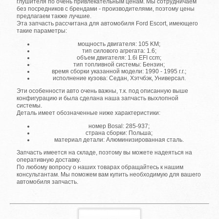
глушителя по очень привлекательным ценам. Мы сотрудничаем
без посредников с брендами - производителями, поэтому цены
предлагаем также лучшие.
Эта запчасть рассчитана для автомобиля Ford Escort, имеющего
такие параметры:
мощность двигателя: 105 KM;
тип силового агрегата: 1.6;
объем двигателя: 1.6i EFI ccm;
тип топливной системы: Бензин;
время сборки указанной модели: 1990 - 1995 г.г.;
исполнение кузова: Седан, Хэтчбэк, Универсал.
Эти особенности авто очень важны, т.к. под описанную выше
конфигурацию и была сделана наша запчасть выхлопной
системы.
Деталь имеет обозначенные ниже характеристики:
номер Bosal: 285-937;
страна сборки: Польша;
материал детали: Алюминизированная сталь.
Запчасть имеется на складе, поэтому вы можете надеяться на
оперативную доставку.
По любому вопросу о наших товарах обращайтесь к нашим
консультантам. Мы поможем вам купить необходимую для вашего
автомобиля запчасть.