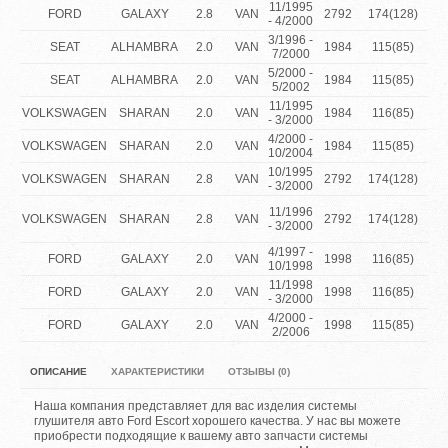
11/1995
2
FORD
GALAXY
2.8
VAN
2792
174(128)
- 4/2000
4x
3/1996 -
SEAT
ALHAMBRA
2.0
VAN
1984
115(85)
2
7/2000
5/2000 -
SEAT
ALHAMBRA
2.0
VAN
1984
115(85)
2
5/2002
11/1995
VOLKSWAGEN
SHARAN
2.0
VAN
1984
116(85)
2
- 3/2000
4/2000 -
VOLKSWAGEN
SHARAN
2.0
VAN
1984
115(85)
2
10/2004
10/1995
VOLKSWAGEN
SHARAN
2.8
VAN
2792
174(128)
2.
- 3/2000
2.
11/1996
VOLKSWAGEN
SHARAN
2.8
VAN
2792
174(128)
SY
- 3/2000
4/1997 -
FORD
GALAXY
2.0
VAN
1998
116(85)
2
10/1998
11/1998
FORD
GALAXY
2.0
VAN
1998
116(85)
2
- 3/2000
4/2000 -
FORD
GALAXY
2.0
VAN
1998
115(85)
2
2/2006
ОПИСАНИЕ
ХАРАКТЕРИСТИКИ
ОТЗЫВЫ (0)
Наша компания представляет для вас изделия системы
глушителя авто Ford Escort хорошего качества. У нас вы можете
приобрести подходящие к вашему авто запчасти системы