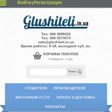
Войти
Регистрация
|
Тел:
068 3899326
Тел:
066 5573073
sale@glushiteli.in.ua
Время работы: 9-18, выходной суб, вс.
КОРЗИНА ПОКУПОК
0 товар(ов) - 0 грн.
Поиск
ГЛУШИТЕЛИ
ПРОИЗВОДИТЕЛИ
МАГАЗИНАМ И СТО
ОПЛАТА И ДОСТАВКА
КОНТАКТЫ