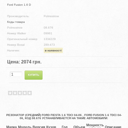
Ford Fusion 1.6 D
Производитель:
Polmostrow
Коды товара
Polmostrow
08.676
Номер Walker
09961
Оригинальный номер
1334229
Номер Bosal
289-473
Наличие:
в наявності
Цена:
2074 грн.
РЕЗОНАТОР (СРЕДНИЙ) FORD FIESTA 1.6 TDCI 04-06 , FORD FUSION 1.6 TDCI 04-
06, КОД 08.676 УСТАНАВЛИВАЕТСЯ НА ТАКИЕ АВТОМОБИЛИ:
Мощность
Марка
Модель
Версия
Кузов
Год
Объем
Описание