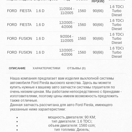
HP(kW)
1.6 TDCi
11/2004 -
FORD
FIESTA
1.6 D
1560
90(66)
Turbo
11/2005
Diesel
1.6 TDCi
12/2005 -
FORD
FIESTA
1.6 D
1560
90(66)
Turbo
4/2006
Diesel
1.6 TDCi
9/2004 -
FORD
FUSION
1.6 D
1560
90(66)
Turbo
11/2005
Diesel
1.6 TDCi
12/2005 -
FORD
FUSION
1.6 D
1560
90(66)
Turbo
4/2006
Diesel
ОПИСАНИЕ
ХАРАКТЕРИСТИКИ
ОТЗЫВЫ (0)
Наша компания предлагает вам изделия выхлопной системы
автомобиля Ford Fiesta высокого качества. Здесь вы можете
купить нужные к вашему авто запчасти системы глушителя по
очень низким ценам. Мы работаем непосредственно с брендами -
изготовителями, поэтому цены имеем возможность предложить
также отличные.
Данная запчасть рассчитана для авто Ford Fiesta, имеющего
указанные ниже характеристики:
мощность двигателя: 90 KM;
тип двигателя: 1.6 TDCi;
объем двигателя: 1560 ccm;
тип топлива: Дизель;