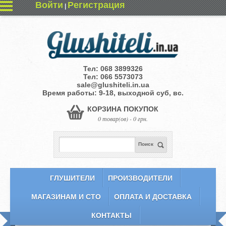
Войти
Регистрация
|
Тел:
068 3899326
Тел:
066 5573073
sale@glushiteli.in.ua
Время работы: 9-18, выходной суб, вс.
КОРЗИНА ПОКУПОК
0 товар(ов) - 0 грн.
Поиск
ГЛУШИТЕЛИ
ПРОИЗВОДИТЕЛИ
МАГАЗИНАМ И СТО
ОПЛАТА И ДОСТАВКА
КОНТАКТЫ