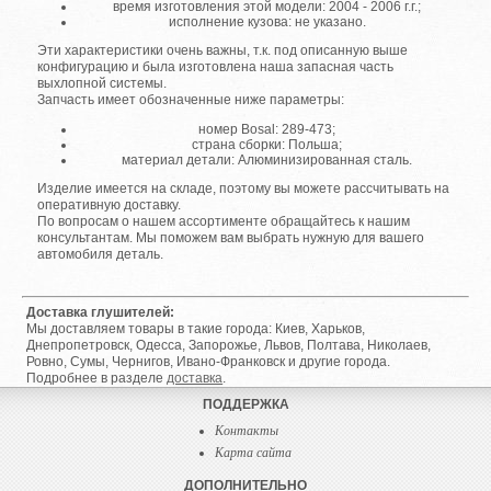
время изготовления этой модели: 2004 - 2006 г.г.;
исполнение кузова: не указано.
Эти характеристики очень важны, т.к. под описанную выше
конфигурацию и была изготовлена наша запасная часть
выхлопной системы.
Запчасть имеет обозначенные ниже параметры:
номер Bosal: 289-473;
страна сборки: Польша;
материал детали: Алюминизированная сталь.
Изделие имеется на складе, поэтому вы можете рассчитывать на
оперативную доставку.
По вопросам о нашем ассортименте обращайтесь к нашим
консультантам. Мы поможем вам выбрать нужную для вашего
автомобиля деталь.
Доставка глушителей:
Мы доставляем товары в такие города: Киев, Харьков,
Днепропетровск, Одесса, Запорожье, Львов, Полтава, Николаев,
Ровно, Сумы, Чернигов, Ивано-Франковск и другие города.
Подробнее в разделе
доставка
.
ПОДДЕРЖКА
Контакты
Карта сайта
ДОПОЛНИТЕЛЬНО