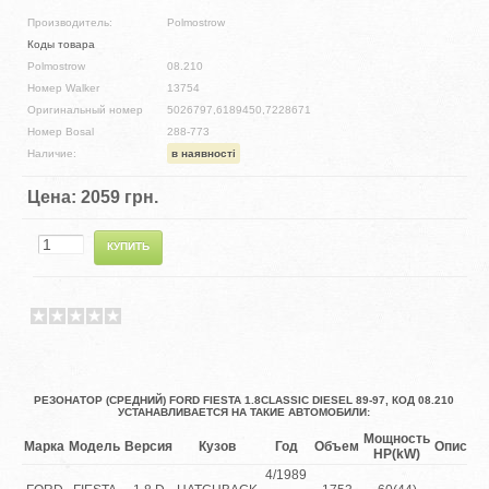
Производитель:
Polmostrow
Коды товара
Polmostrow
08.210
Номер Walker
13754
Оригинальный номер
5026797,6189450,7228671
Номер Bosal
288-773
Наличие:
в наявності
Цена:
2059 грн.
РЕЗОНАТОР (СРЕДНИЙ) FORD FIESTA 1.8CLASSIC DIESEL 89-97, КОД 08.210
УСТАНАВЛИВАЕТСЯ НА ТАКИЕ АВТОМОБИЛИ:
Мощность
Марка
Модель
Версия
Кузов
Год
Объем
Описан
HP(kW)
4/1989