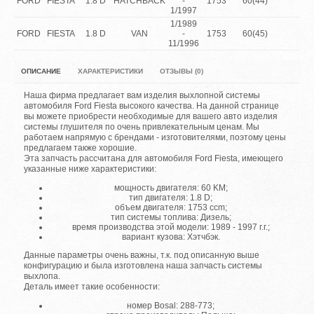
FORD
FIESTA
1.8 D
HATCHBACK
-
1753
60(44)
1/1997
1/1989
FORD
FIESTA
1.8 D
VAN
-
1753
60(45)
11/1996
ОПИСАНИЕ
ХАРАКТЕРИСТИКИ
ОТЗЫВЫ (0)
Наша фирма предлагает вам изделия выхлопной системы
автомобиля Ford Fiesta высокого качества. На данной странице
вы можете приобрести необходимые для вашего авто изделия
системы глушителя по очень привлекательным ценам. Мы
работаем напрямую с брендами - изготовителями, поэтому цены
предлагаем также хорошие.
Эта запчасть рассчитана для автомобиля Ford Fiesta, имеющего
указанные ниже характеристики:
мощность двигателя: 60 KM;
тип двигателя: 1.8 D;
объем двигателя: 1753 ccm;
тип системы топлива: Дизель;
время производства этой модели: 1989 - 1997 г.г.;
вариант кузова: Хэтчбэк.
Данные параметры очень важны, т.к. под описанную выше
конфигурацию и была изготовлена наша запчасть системы
выхлопа.
Деталь имеет такие особенности:
номер Bosal: 288-773;