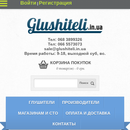
Войти
Регистрация
|
Тел:
068 3899326
Тел:
066 5573073
sale@glushiteli.in.ua
Время работы: 9-18, выходной суб, вс.
КОРЗИНА ПОКУПОК
0 товар(ов) - 0 грн.
Поиск
ГЛУШИТЕЛИ
ПРОИЗВОДИТЕЛИ
МАГАЗИНАМ И СТО
ОПЛАТА И ДОСТАВКА
КОНТАКТЫ