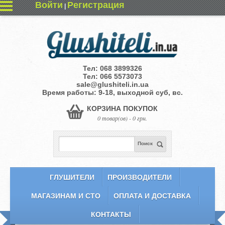
Войти
Регистрация
|
Тел:
068 3899326
Тел:
066 5573073
sale@glushiteli.in.ua
Время работы: 9-18, выходной суб, вс.
КОРЗИНА ПОКУПОК
0 товар(ов) - 0 грн.
Поиск
ГЛУШИТЕЛИ
ПРОИЗВОДИТЕЛИ
МАГАЗИНАМ И СТО
ОПЛАТА И ДОСТАВКА
КОНТАКТЫ