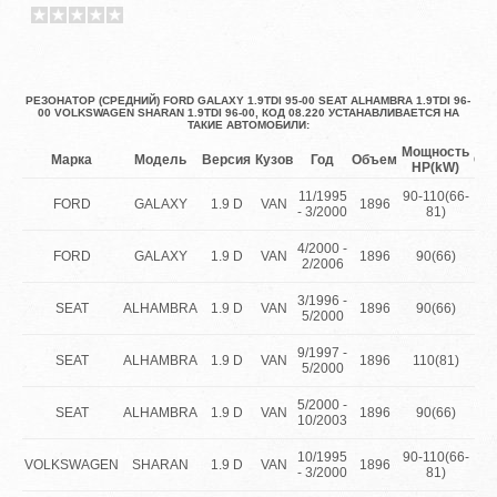
РЕЗОНАТОР (СРЕДНИЙ) FORD GALAXY 1.9TDI 95-00 SEAT ALHAMBRA 1.9TDI 96-
00 VOLKSWAGEN SHARAN 1.9TDI 96-00, КОД 08.220 УСТАНАВЛИВАЕТСЯ НА
ТАКИЕ АВТОМОБИЛИ:
Мощность
Марка
Модель
Версия
Кузов
Год
Объем
Оп
HP(kW)
1.
11/1995
90-110(66-
FORD
GALAXY
1.9 D
VAN
1896
T
- 3/2000
81)
D
1.
4/2000 -
FORD
GALAXY
1.9 D
VAN
1896
90(66)
T
2/2006
D
1.
3/1996 -
SEAT
ALHAMBRA
1.9 D
VAN
1896
90(66)
T
5/2000
D
1.
9/1997 -
SEAT
ALHAMBRA
1.9 D
VAN
1896
110(81)
T
5/2000
D
1.
5/2000 -
SEAT
ALHAMBRA
1.9 D
VAN
1896
90(66)
T
10/2003
D
1.
10/1995
90-110(66-
VOLKSWAGEN
SHARAN
1.9 D
VAN
1896
T
- 3/2000
81)
D