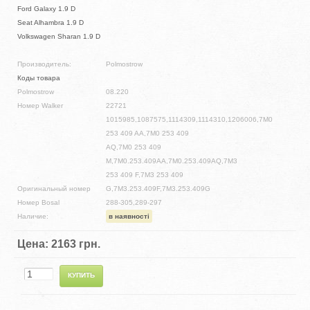
Ford Galaxy 1.9 D
Seat Alhambra 1.9 D
Volkswagen Sharan 1.9 D
Производитель:
Polmostrow
Коды товара
Polmostrow
08.220
Номер Walker
22721
1015985,1087575,1114309,1114310,1206006,7M0
253 409 AA,7M0 253 409
AQ,7M0 253 409
M,7M0.253.409AA,7M0.253.409AQ,7M3
253 409 F,7M3 253 409
Оригинальный номер
G,7M3.253.409F,7M3.253.409G
Номер Bosal
288-305,289-297
Наличие:
в наявності
Цена:
2163 грн.