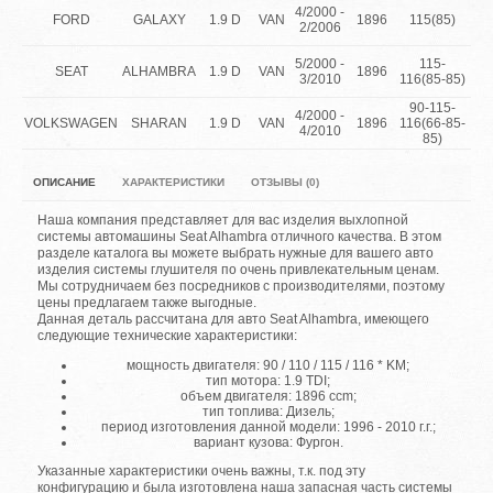
1.
4/2000 -
FORD
GALAXY
1.9 D
VAN
1896
115(85)
T
2/2006
D
1.
5/2000 -
115-
SEAT
ALHAMBRA
1.9 D
VAN
1896
T
3/2010
116(85-85)
D
90-115-
1.
4/2000 -
VOLKSWAGEN
SHARAN
1.9 D
VAN
1896
116(66-85-
T
4/2010
85)
D
ОПИСАНИЕ
ХАРАКТЕРИСТИКИ
ОТЗЫВЫ (0)
Наша компания представляет для вас изделия выхлопной
системы автомашины Seat Alhambra отличного качества. В этом
разделе каталога вы можете выбрать нужные для вашего авто
изделия системы глушителя по очень привлекательным ценам.
Мы сотрудничаем без посредников с производителями, поэтому
цены предлагаем также выгодные.
Данная деталь рассчитана для авто Seat Alhambra, имеющего
следующие технические характеристики:
мощность двигателя: 90 / 110 / 115 / 116 * KM;
тип мотора: 1.9 TDI;
объем двигателя: 1896 ccm;
тип топлива: Дизель;
период изготовления данной модели: 1996 - 2010 г.г.;
вариант кузова: Фургон.
Указанные характеристики очень важны, т.к. под эту
конфигурацию и была изготовлена наша запасная часть системы