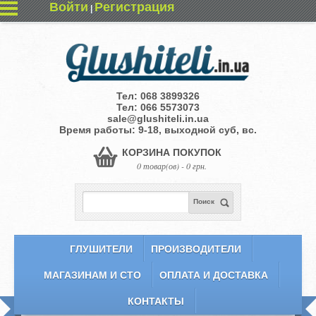
Войти
Регистрация
|
Тел:
068 3899326
Тел:
066 5573073
sale@glushiteli.in.ua
Время работы: 9-18, выходной суб, вс.
КОРЗИНА ПОКУПОК
0 товар(ов) - 0 грн.
Поиск
ГЛУШИТЕЛИ
ПРОИЗВОДИТЕЛИ
МАГАЗИНАМ И СТО
ОПЛАТА И ДОСТАВКА
КОНТАКТЫ