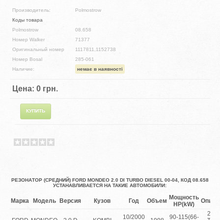
Производитель:
Polmostrow
Коды товара
Polmostrow
08.658
Номер Walker
71377
Оригинальный номер
1117811,1152738
Номер Bosal
285-061
Наличие:
немає в наявності
Цена:
0 грн.
РЕЗОНАТОР (СРЕДНИЙ) FORD MONDEO 2.0 DI TURBO DIESEL 00-04, КОД 08.658
УСТАНАВЛИВАЕТСЯ НА ТАКИЕ АВТОМОБИЛИ:
Мощность
Марка
Модель
Версия
Кузов
Год
Объем
Описа
HP(kW)
2.0 
10/2000
90-115(66-