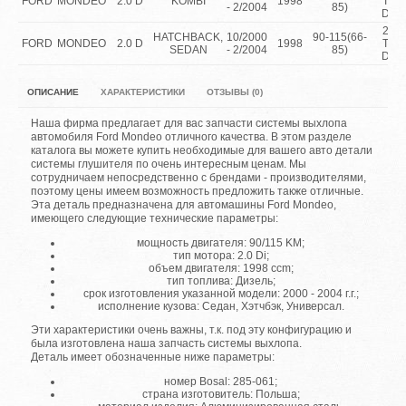
FORD
MONDEO
2.0 D
KOMBI
1998
Turb
- 2/2004
85)
Dies
2.0 
HATCHBACK,
10/2000
90-115(66-
FORD
MONDEO
2.0 D
1998
Turb
SEDAN
- 2/2004
85)
Dies
ОПИСАНИЕ
ХАРАКТЕРИСТИКИ
ОТЗЫВЫ (0)
Наша фирма предлагает для вас запчасти системы выхлопа
автомобиля Ford Mondeo отличного качества. В этом разделе
каталога вы можете купить необходимые для вашего авто детали
системы глушителя по очень интересным ценам. Мы
сотрудничаем непосредственно с брендами - производителями,
поэтому цены имеем возможность предложить также отличные.
Эта деталь предназначена для автомашины Ford Mondeo,
имеющего следующие технические параметры:
мощность двигателя: 90/115 KM;
тип мотора: 2.0 Di;
объем двигателя: 1998 ccm;
тип топлива: Дизель;
срок изготовления указанной модели: 2000 - 2004 г.г.;
исполнение кузова: Седан, Хэтчбэк, Универсал.
Эти характеристики очень важны, т.к. под эту конфигурацию и
была изготовлена наша запчасть системы выхлопа.
Деталь имеет обозначенные ниже параметры:
номер Bosal: 285-061;
страна изготовитель: Польша;