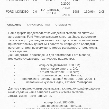
FORD
MONDEO
2.0
KOMBI
-
1988
130(96)
2.0i 1
9/2000
5/1998
HATCHBACK,
FORD
MONDEO
2.0
-
1988
130(96)
2.0i -1
SEDAN
9/2000
ОПИСАНИЕ
ХАРАКТЕРИСТИКИ
ОТЗЫВЫ (0)
Наша фирма представляет вам изделия выхлопной системы
автомашины Ford Mondeo высокого качества. Здесь вы можете
заказать подходящие для вашего авто детали выхлопа по очень
привлекательным ценам. Мы работаем напрямую с брендами -
изготовителями, поэтому цены имеем возможность предложить
также лучшие.
Данная деталь произведена для автомобиля Ford Mondeo,
имеющего следующие технические параметры:
мощность двигателя: 130 KM;
тип силового агрегата: 2.0;
объем двигателя: 1988 ccm;
тип топливной системы: Бензин;
период изготовления данной модели: 1998 - 2000 г.г.;
исполнение кузова: Седан, Хэтчбэк, Универсал.
Данные характеристики очень важны, т.к. под эту конфигурацию и
была сделана наша запасная часть системы выхлопа.
Деталь имеет такие параметры:
номер Bosal: 283-569;
страна производитель: Польша;