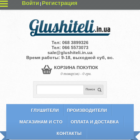
Войти
Регистрация
|
Тел:
068 3899326
Тел:
066 5573073
sale@glushiteli.in.ua
Время работы: 9-18, выходной суб, вс.
КОРЗИНА ПОКУПОК
0 товар(ов) - 0 грн.
Поиск
ГЛУШИТЕЛИ
ПРОИЗВОДИТЕЛИ
МАГАЗИНАМ И СТО
ОПЛАТА И ДОСТАВКА
КОНТАКТЫ