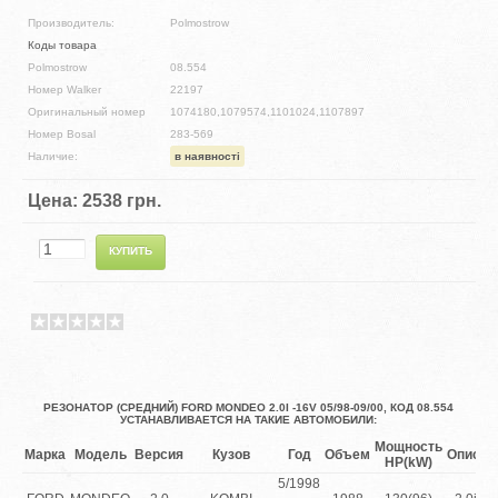
Производитель:
Polmostrow
Коды товара
Polmostrow
08.554
Номер Walker
22197
Оригинальный номер
1074180,1079574,1101024,1107897
Номер Bosal
283-569
Наличие:
в наявності
Цена:
2538 грн.
РЕЗОНАТОР (СРЕДНИЙ) FORD MONDEO 2.0I -16V 05/98-09/00, КОД 08.554
УСТАНАВЛИВАЕТСЯ НА ТАКИЕ АВТОМОБИЛИ:
Мощность
Марка
Модель
Версия
Кузов
Год
Объем
Описан
HP(kW)
5/1998