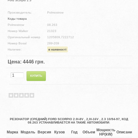
Ford Scorpio 2.3
Производитель:
Polmostrow
Коды товара
Polmostrow
08.263
Номер Walker
21323
Оригинальный номер
1205809,7222712
Номер Bosal
289-209
Наличие:
в наявності
Цена:
4446 грн.
РЕЗОНАТОР (СРЕДНИЙ) FORD SCORPIO 2.0I-8V , 2,0I-16V , 2.3 10/94-97, КОД
08.263 УСТАНАВЛИВАЕТСЯ НА ТАКИЕ АВТОМОБИЛИ:
Мощность
Марка
Модель
Версия
Кузов
Год
Объем
Описание
HP(kW)