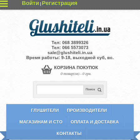
Войти
Регистрация
|
Тел:
068 3899326
Тел:
066 5573073
sale@glushiteli.in.ua
Время работы: 9-18, выходной суб, вс.
КОРЗИНА ПОКУПОК
0 товар(ов) - 0 грн.
Поиск
ГЛУШИТЕЛИ
ПРОИЗВОДИТЕЛИ
МАГАЗИНАМ И СТО
ОПЛАТА И ДОСТАВКА
КОНТАКТЫ