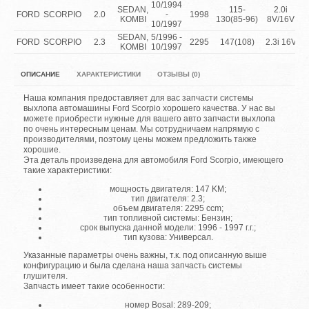
10/1994
SEDAN,
115-
2.0i
FORD
SCORPIO
2.0
-
1998
KOMBI
130(85-96)
8V/16V
10/1997
SEDAN,
5/1996 -
FORD
SCORPIO
2.3
2295
147(108)
2.3i 16V
KOMBI
10/1997
ОПИСАНИЕ
ХАРАКТЕРИСТИКИ
ОТЗЫВЫ (0)
Наша компания предоставляет для вас запчасти системы
выхлопа автомашины Ford Scorpio хорошего качества. У нас вы
можете приобрести нужные для вашего авто запчасти выхлопа
по очень интересным ценам. Мы сотрудничаем напрямую с
производителями, поэтому цены можем предложить также
хорошие.
Эта деталь произведена для автомобиля Ford Scorpio, имеющего
такие характеристики:
мощность двигателя: 147 KM;
тип двигателя: 2.3;
объем двигателя: 2295 ccm;
тип топливной системы: Бензин;
срок выпуска данной модели: 1996 - 1997 г.г.;
тип кузова: Универсал.
Указанные параметры очень важны, т.к. под описанную выше
конфигурацию и была сделана наша запчасть системы
глушителя.
Запчасть имеет такие особенности:
номер Bosal: 289-209;