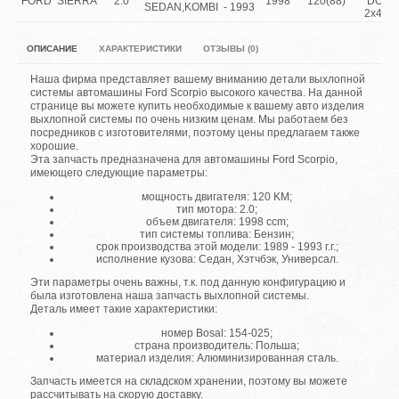
FORD
SIERRA
2.0
1998
120(88)
DOH
SEDAN,KOMBI
- 1993
2x4/4x
ОПИСАНИЕ
ХАРАКТЕРИСТИКИ
ОТЗЫВЫ (0)
Наша фирма представляет вашему вниманию детали выхлопной
системы автомашины Ford Scorpio высокого качества. На данной
странице вы можете купить необходимые к вашему авто изделия
выхлопной системы по очень низким ценам. Мы работаем без
посредников с изготовителями, поэтому цены предлагаем также
хорошие.
Эта запчасть предназначена для автомашины Ford Scorpio,
имеющего следующие параметры:
мощность двигателя: 120 KM;
тип мотора: 2.0;
объем двигателя: 1998 ccm;
тип системы топлива: Бензин;
срок производства этой модели: 1989 - 1993 г.г.;
исполнение кузова: Седан, Хэтчбэк, Универсал.
Эти параметры очень важны, т.к. под данную конфигурацию и
была изготовлена наша запчасть выхлопной системы.
Деталь имеет такие характеристики:
номер Bosal: 154-025;
страна производитель: Польша;
материал изделия: Алюминизированная сталь.
Запчасть имеется на складском хранении, поэтому вы можете
рассчитывать на скорую доставку.