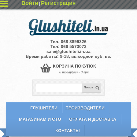
Войти
Регистрация
|
Тел:
068 3899326
Тел:
066 5573073
sale@glushiteli.in.ua
Время работы: 9-18, выходной суб, вс.
КОРЗИНА ПОКУПОК
0 товар(ов) - 0 грн.
Поиск
ГЛУШИТЕЛИ
ПРОИЗВОДИТЕЛИ
МАГАЗИНАМ И СТО
ОПЛАТА И ДОСТАВКА
КОНТАКТЫ