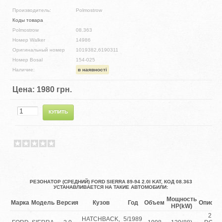
Производитель:
Polmostrow
Коды товара
Polmostrow
08.363
Номер Walker
14986
Оригинальный номер
1019382,6190311
Номер Bosal
154-025
Наличие:
в наявності
Цена:
1980 грн.
РЕЗОНАТОР (СРЕДНИЙ) FORD SIERRA 89-94 2.0I KAT, КОД 08.363
УСТАНАВЛИВАЕТСЯ НА ТАКИЕ АВТОМОБИЛИ:
Мощность
Марка
Модель
Версия
Кузов
Год
Объем
Описан
HP(kW)
2.0i
HATCHBACK,
5/1989