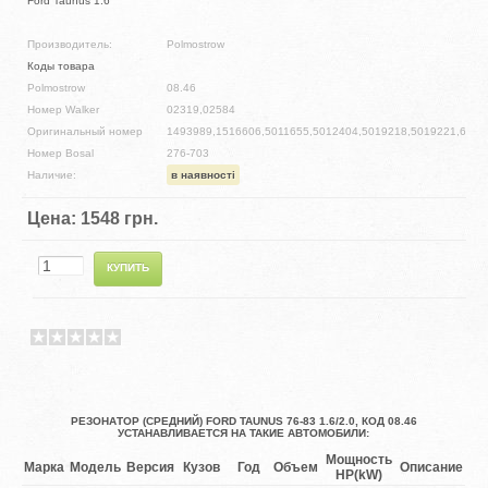
Ford Taunus 1.6
Производитель:
Polmostrow
Коды товара
Polmostrow
08.46
Номер Walker
02319,02584
Оригинальный номер
1493989,1516606,5011655,5012404,5019218,5019221,6078
Номер Bosal
276-703
Наличие:
в наявності
Цена:
1548 грн.
РЕЗОНАТОР (СРЕДНИЙ) FORD TAUNUS 76-83 1.6/2.0, КОД 08.46
УСТАНАВЛИВАЕТСЯ НА ТАКИЕ АВТОМОБИЛИ:
Мощность
Марка
Модель
Версия
Кузов
Год
Объем
Описание
HP(kW)