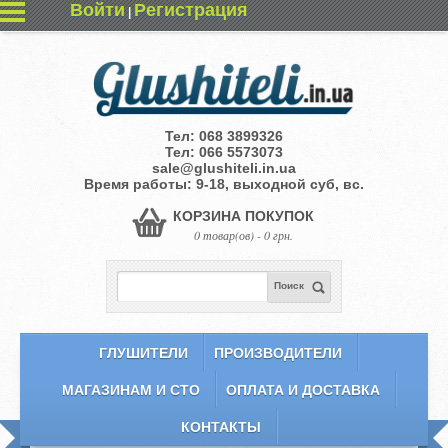
Войти
Регистрация
|
Тел:
068 3899326
Тел:
066 5573073
sale@glushiteli.in.ua
Время работы: 9-18, выходной суб, вс.
КОРЗИНА ПОКУПОК
0 товар(ов) - 0 грн.
Поиск
ГЛУШИТЕЛИ
ПРОИЗВОДИТЕЛИ
МАГАЗИНАМ И СТО
ОПЛАТА И ДОСТАВКА
КОНТАКТЫ