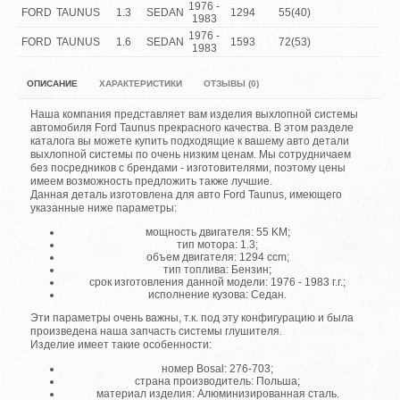
1976 -
FORD
TAUNUS
1.3
SEDAN
1294
55(40)
1983
1976 -
FORD
TAUNUS
1.6
SEDAN
1593
72(53)
1983
ОПИСАНИЕ
ХАРАКТЕРИСТИКИ
ОТЗЫВЫ (0)
Наша компания представляет вам изделия выхлопной системы
автомобиля Ford Taunus прекрасного качества. В этом разделе
каталога вы можете купить подходящие к вашему авто детали
выхлопной системы по очень низким ценам. Мы сотрудничаем
без посредников с брендами - изготовителями, поэтому цены
имеем возможность предложить также лучшие.
Данная деталь изготовлена для авто Ford Taunus, имеющего
указанные ниже параметры:
мощность двигателя: 55 KM;
тип мотора: 1.3;
объем двигателя: 1294 ccm;
тип топлива: Бензин;
срок изготовления данной модели: 1976 - 1983 г.г.;
исполнение кузова: Седан.
Эти параметры очень важны, т.к. под эту конфигурацию и была
произведена наша запчасть системы глушителя.
Изделие имеет такие особенности:
номер Bosal: 276-703;
страна производитель: Польша;
материал изделия: Алюминизированная сталь.