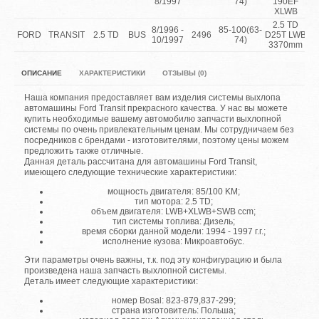
8/1997
74)
190EF
XLWB
2.5 TD
8/1996 -
85-100(63-
FORD
TRANSIT
2.5 TD
BUS
2496
D25T LWB
10/1997
74)
3370mm
ОПИСАНИЕ
ХАРАКТЕРИСТИКИ
ОТЗЫВЫ (0)
Наша компания предоставляет вам изделия системы выхлопа
автомашины Ford Transit прекрасного качества. У нас вы можете
купить необходимые вашему автомобилю запчасти выхлопной
системы по очень привлекательным ценам. Мы сотрудничаем без
посредников с брендами - изготовителями, поэтому цены можем
предложить также отличные.
Данная деталь рассчитана для автомашины Ford Transit,
имеющего следующие технические характеристики:
мощность двигателя: 85/100 KM;
тип мотора: 2.5 TD;
объем двигателя: LWB+XLWB+SWB ccm;
тип системы топлива: Дизель;
время сборки данной модели: 1994 - 1997 г.г.;
исполнение кузова: Микроавтобус.
Эти параметры очень важны, т.к. под эту конфигурацию и была
произведена наша запчасть выхлопной системы.
Деталь имеет следующие характеристики:
номер Bosal: 823-879,837-299;
страна изготовитель: Польша;