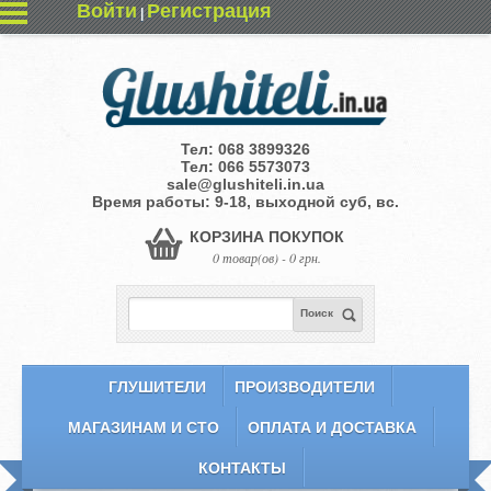
Войти
Регистрация
|
Тел:
068 3899326
Тел:
066 5573073
sale@glushiteli.in.ua
Время работы: 9-18, выходной суб, вс.
КОРЗИНА ПОКУПОК
0 товар(ов) - 0 грн.
Поиск
ГЛУШИТЕЛИ
ПРОИЗВОДИТЕЛИ
МАГАЗИНАМ И СТО
ОПЛАТА И ДОСТАВКА
КОНТАКТЫ