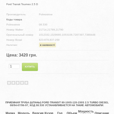
Ford Transit Tourneo 2.5 D
Производитель:
Polmostrow
Коды товара
Polmostrow
08.530
Номер Walker
21714,21789,21790
Оригинальный номер
1012332,1029680,1053106,7287397,7389448
Номер Bosal
823-879,837-299
Наличие:
в наявності
Цена:
3420 грн.
ПРИЕМНАЯ ТРУБА (ШТАНЫ) FORD TRANSIT 80-100S-120-150S 2.5 TURBO DIESEL
08/94-07/96-97, КОД 08.530 УСТАНАВЛИВАЕТСЯ НА ТАКИЕ АВТОМОБИЛИ:
Мощность
Марка
Модель
Версия
Кузов
Год
Объем
Описание