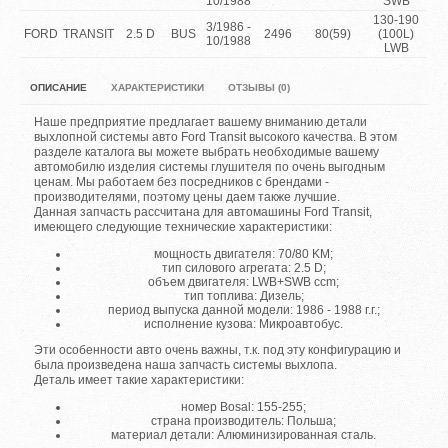
10/1988
SWB
130-190
3/1986 -
FORD
TRANSIT
2.5 D
BUS
2496
80(59)
(100L)
10/1988
LWB
ОПИСАНИЕ
ХАРАКТЕРИСТИКИ
ОТЗЫВЫ (0)
Наше предприятие предлагает вашему вниманию детали
выхлопной системы авто Ford Transit высокого качества. В этом
разделе каталога вы можете выбрать необходимые вашему
автомобилю изделия системы глушителя по очень выгодным
ценам. Мы работаем без посредников с брендами -
производителями, поэтому цены даем также лучшие.
Данная запчасть рассчитана для автомашины Ford Transit,
имеющего следующие технические характеристики:
мощность двигателя: 70/80 KM;
тип силового агрегата: 2.5 D;
объем двигателя: LWB+SWB ccm;
тип топлива: Дизель;
период выпуска данной модели: 1986 - 1988 г.г.;
исполнение кузова: Микроавтобус.
Эти особенности авто очень важны, т.к. под эту конфигурацию и
была произведена наша запчасть системы выхлопа.
Деталь имеет такие характеристики:
номер Bosal: 155-255;
страна производитель: Польша;
материал детали: Алюминизированная сталь.