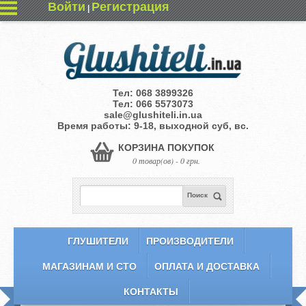
Войти
Регистрация
|
Тел:
068 3899326
Тел:
066 5573073
sale@glushiteli.in.ua
Время работы: 9-18, выходной суб, вс.
КОРЗИНА ПОКУПОК
0 товар(ов) - 0 грн.
Поиск
ГЛУШИТЕЛИ
ПРОИЗВОДИТЕЛИ
МАГАЗИНАМ И СТО
ОПЛАТА И ДОСТАВКА
КОНТАКТЫ