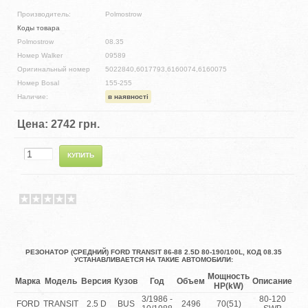
Производитель:
Polmostrow
Коды товара
Polmostrow
08.35
Номер Walker
09589
Оригинальный номер
5022840,6017793,6160074,6160075
Номер Bosal
155-255
Наличие:
в наявності
Цена:
2742 грн.
РЕЗОНАТОР (СРЕДНИЙ) FORD TRANSIT 86-88 2.5D 80-190/100L, КОД 08.35
УСТАНАВЛИВАЕТСЯ НА ТАКИЕ АВТОМОБИЛИ:
Мощность
Марка
Модель
Версия
Кузов
Год
Объем
Описание
HP(kW)
3/1986 -
80-120
FORD
TRANSIT
2.5 D
BUS
2496
70(51)