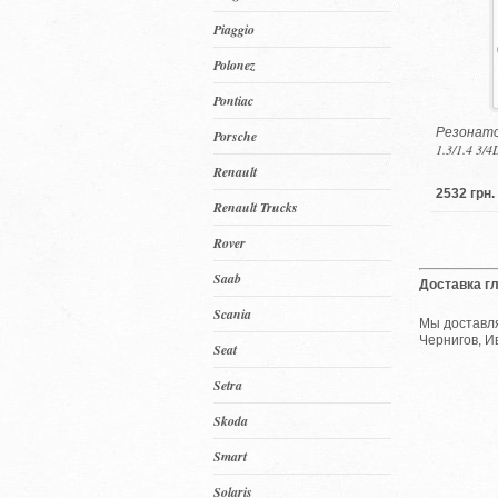
Piaggio
Polonez
Pontiac
Резонатор
Porsche
1.3/1.4 3/4
Renault
2532 грн.
Renault Trucks
Rover
Saab
Доставка г
Scania
Мы доставля
Чернигов, И
Seat
Setra
Skoda
Smart
Solaris