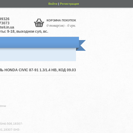
Войти
|
Регистрация
99326
КОРЗИНА ПОКУПОК
73073
0 товар(ов) - 0 грн.
eli.in.ua
ы: 9-18, выходной суб, вс.
 HONDA CIVIC 87-91 1.3/1.4 HB, КОД 09.03
trow
SH4-506,18307-
01,18307-SH3-