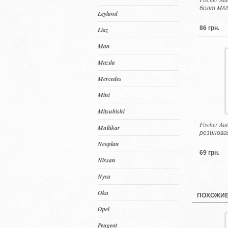
болт M8/
Leyland
86 грн.
Liaz
Man
Mazda
Mercedes
Mini
Mitsubishi
Fischer Au
Multikar
резинова
Neoplan
69 грн.
Nissan
Nysa
Oka
ПОХОЖИЕ
Opel
Peugeot