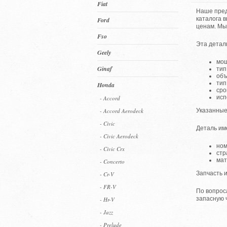
Fiat
Наше пред
каталога 
Ford
ценам. Мы
Fso
Эта детал
Geely
мощ
Ginaf
тип
объ
тип
Honda
сро
исп
- Accord
- Accord Aerodeck
Указанные
- Civic
Деталь им
- Civic Aerodeck
ном
- Civic Crx
стр
мат
- Concerto
Запчасть и
- Cr-V
- FR-V
По вопрос
запасную 
- Hr-V
- Jazz
- Prelude