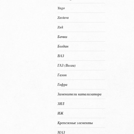
Yugo
Zastava
Zuk
Бачки
Богдан
ВАЗ
ГАЗ (Волга)
Газон
Гофра
Заменители катализатора
ЗИЛ
ИЖ
Крепежные элементы
МАЗ