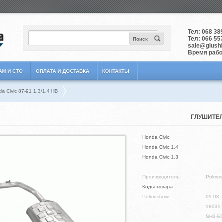
Тел:
068 38
Тел:
066 55
Поиск
sale@glushit
Время работ
АМ И СТО
ОПЛАТА И ДОСТАВКА
КОНТАКТЫ
a Civic 87-91 1.3/1.4 HB
ГЛУШИТЕЛЬ
Honda Civic
Honda Civic 1.4
Honda Civic 1.3
Производитель:
Polmos
Коды товара
Polmostrow
09.03
18031-
SH3-E