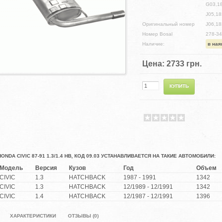
G03,1
J05,18
Оригинальный номер
J06,1
Номер Bosal
278-3
Наличие:
в ная
Цена:
2733 грн.
NDA CIVIC 87-91 1.3/1.4 HB, КОД 09.03 УСТАНАВЛИВАЕТСЯ НА ТАКИЕ АВТОМОБИЛИ:
Модель
Версия
Кузов
Год
Объем
CIVIC
1.3
HATCHBACK
1987 - 1991
1342
CIVIC
1.3
HATCHBACK
12/1989 - 12/1991
1342
CIVIC
1.4
HATCHBACK
12/1987 - 12/1991
1396
ХАРАКТЕРИСТИКИ
ОТЗЫВЫ (0)