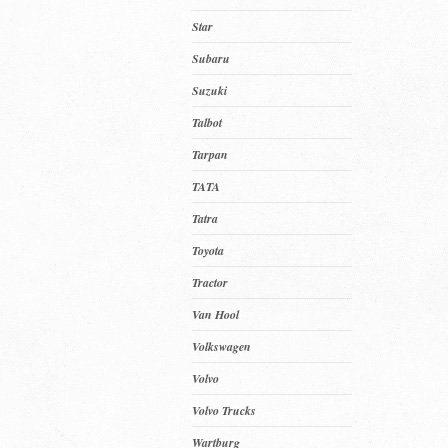
Star
Subaru
Suzuki
Talbot
Tarpan
TATA
Tatra
Toyota
Tractor
Van Hool
Volkswagen
Volvo
Volvo Trucks
Wartburg