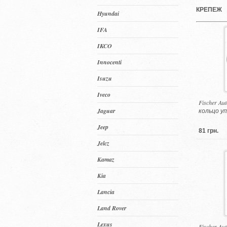
КРЕПЕЖ
Hyundai
IFA
IKCO
Innocenti
Isuzu
Iveco
Fischer Au
кольцо у
Jaguar
Jeep
81 грн.
Jelcz
Kamaz
Kia
Lancia
Land Rover
Lexus
Fischer Au