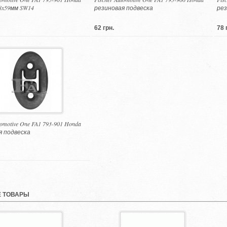
8x59мм SW14
резиновая подвеска
рез
62 грн.
78 
tomotive One FA1 793-901 Honda
я подвеска
 ТОВАРЫ