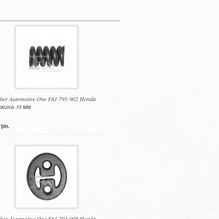
cher Automotive One FA1 795-902 Honda
жина 38 мм
грн.
cher Automotive One FA1 793-908 Honda