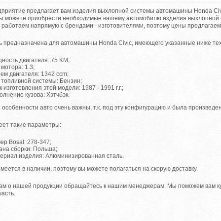
приятие предлагает вам изделия выхлопной системы автомашины Honda Civic
вы можете приобрести необходимые вашему автомобилю изделия выхлопной 
 работаем напрямую с брендами - изготовителями, поэтому цены предлагаем
ь предназначена для автомашины Honda Civic, имеющего указанные ниже тех
ность двигателя: 75 KM;
 мотора: 1.3;
ем двигателя: 1342 ccm;
 топливной системы: Бензин;
к изготовления этой модели: 1987 - 1991 г.г.;
олнение кузова: Хэтчбэк.
 особенности авто очень важны, т.к. под эту конфигурацию и была произведе
еет такие параметры:
ер Bosal: 278-347;
ана сборки: Польша;
ериал изделия: Алюминизированная сталь.
меется в наличии, поэтому вы можете полагаться на скорую доставку.
ам о нашей продукции обращайтесь к нашим менеджерам. Мы поможем вам к
часть.