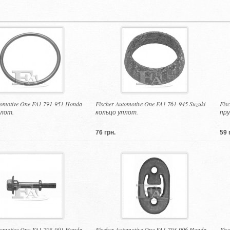
tomotive One FA1 791-951 Honda
Fischer Automotive One FA1 761-945 Suzuki
Fis
плот.
кольцо уплот.
пру
76 грн.
59 
tomotive One FA1 795-901 Honda
Fischer Automotive One FA1 793-906 Honda
Fis