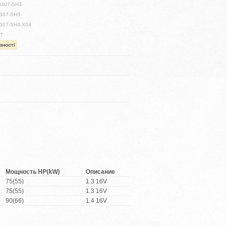
8307-SH3-
307-SH3-
8307-SH4-X04
47
вності
Мощность HP(kW)
Описание
75(55)
1.3 16V
75(55)
1.3 16V
90(66)
1.4 16V