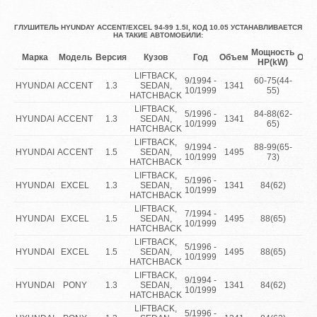
ГЛУШИТЕЛЬ HYUNDAY ACCENT/EXCEL 94-99 1.5I, КОД 10.05 УСТАНАВЛИВАЕТСЯ
НА ТАКИЕ АВТОМОБИЛИ:
Мощность
Марка
Модель
Версия
Кузов
Год
Объем
Опи
HP(kW)
LIFTBACK,
9/1994 -
60-75(44-
HYUNDAI
ACCENT
1.3
SEDAN,
1341
1
10/1999
55)
HATCHBACK
LIFTBACK,
5/1996 -
84-88(62-
HYUNDAI
ACCENT
1.3
SEDAN,
1341
1
10/1999
65)
HATCHBACK
LIFTBACK,
9/1994 -
88-99(65-
HYUNDAI
ACCENT
1.5
SEDAN,
1495
1
10/1999
73)
HATCHBACK
LIFTBACK,
5/1996 -
HYUNDAI
EXCEL
1.3
SEDAN,
1341
84(62)
1
10/1999
HATCHBACK
LIFTBACK,
7/1994 -
HYUNDAI
EXCEL
1.5
SEDAN,
1495
88(65)
1
10/1999
HATCHBACK
LIFTBACK,
5/1996 -
HYUNDAI
EXCEL
1.5
SEDAN,
1495
88(65)
1
10/1999
HATCHBACK
LIFTBACK,
9/1994 -
HYUNDAI
PONY
1.3
SEDAN,
1341
84(62)
1
10/1999
HATCHBACK
LIFTBACK,
5/1996 -