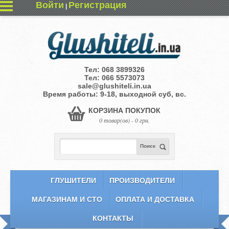
Войти
Регистрация
|
Тел:
068 3899326
Тел:
066 5573073
sale@glushiteli.in.ua
Время работы: 9-18, выходной суб, вс.
КОРЗИНА ПОКУПОК
0 товар(ов) - 0 грн.
Поиск
ГЛУШИТЕЛИ
ПРОИЗВОДИТЕЛИ
МАГАЗИНАМ И СТО
ОПЛАТА И ДОСТАВКА
КОНТАКТЫ