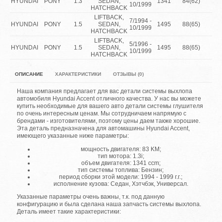
HYUNDAI
PONY
1.3
SEDAN,
1341
84(62)
1
10/1999
HATCHBACK
LIFTBACK,
7/1994 -
HYUNDAI
PONY
1.5
SEDAN,
1495
88(65)
1
10/1999
HATCHBACK
LIFTBACK,
5/1996 -
HYUNDAI
PONY
1.5
SEDAN,
1495
88(65)
1
10/1999
HATCHBACK
ОПИСАНИЕ
ХАРАКТЕРИСТИКИ
ОТЗЫВЫ (0)
Наша компания предлагает для вас детали системы выхлопа
автомобиля Hyundai Accent отличного качества. У нас вы можете
купить необходимые для вашего авто детали системы глушителя
по очень интересным ценам. Мы сотрудничаем напрямую с
брендами - изготовителями, поэтому цены даем также хорошие.
Эта деталь предназначена для автомашины Hyundai Accent,
имеющего указанные ниже параметры:
мощность двигателя: 83 KM;
тип мотора: 1.3i;
объем двигателя: 1341 ccm;
тип системы топлива: Бензин;
период сборки этой модели: 1994 - 1999 г.г.;
исполнение кузова: Седан, Хэтчбэк, Универсал.
Указанные параметры очень важны, т.к. под данную
конфигурацию и была сделана наша запчасть системы выхлопа.
Деталь имеет такие характеристики: