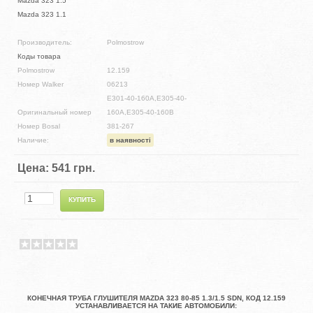
Mazda 323 1.5
Mazda 323 1.1
Производитель:
Polmostrow
Коды товара
Polmostrow
12.159
Номер Walker
06213
E301-40-160A,E305-40-
Оригинальный номер
160A,E305-40-160B
Номер Bosal
381-267
Наличие:
в наявності
Цена:
541 грн.
КОНЕЧНАЯ ТРУБА ГЛУШИТЕЛЯ MAZDA 323 80-85 1.3/1.5 SDN, КОД 12.159
УСТАНАВЛИВАЕТСЯ НА ТАКИЕ АВТОМОБИЛИ: