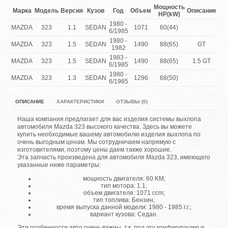
Мощность
Марка
Модель
Версия
Кузов
Год
Объем
Описание
HP(kW)
1980 -
MAZDA
323
1.1
SEDAN
1071
60(44)
6/1985
1980 -
MAZDA
323
1.5
SEDAN
1490
88(65)
GT
1982
1983 -
MAZDA
323
1.5
SEDAN
1490
88(65)
1.5 GT
6/1985
1980 -
MAZDA
323
1.3
SEDAN
1296
68(50)
6/1985
ОПИСАНИЕ
ХАРАКТЕРИСТИКИ
ОТЗЫВЫ (0)
Наша компания предлагает для вас изделия системы выхлопа
автомобиля Mazda 323 высокого качества. Здесь вы можете
купить необходимые вашему автомобилю изделия выхлопа по
очень выгодным ценам. Мы сотрудничаем напрямую с
изготовителями, поэтому цены даем также хорошие.
Эта запчасть произведена для автомобиля Mazda 323, имеющего
указанные ниже параметры:
мощность двигателя: 60 KM;
тип мотора: 1.1;
объем двигателя: 1071 ccm;
тип топлива: Бензин;
время выпуска данной модели: 1980 - 1985 г.г.;
вариант кузова: Седан.
Эти особенности авто очень важны, т.к. под эту конфигурацию и