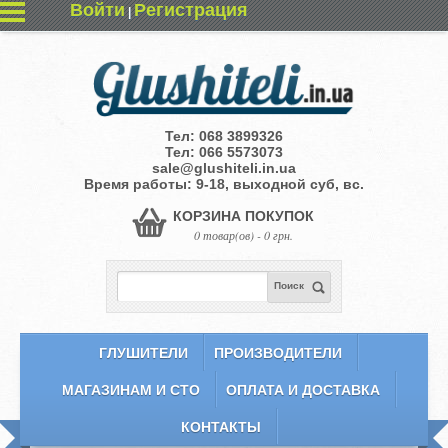
Войти
Регистрация
|
Тел:
068 3899326
Тел:
066 5573073
sale@glushiteli.in.ua
Время работы: 9-18, выходной суб, вс.
КОРЗИНА ПОКУПОК
0 товар(ов) - 0 грн.
Поиск
ГЛУШИТЕЛИ
ПРОИЗВОДИТЕЛИ
МАГАЗИНАМ И СТО
ОПЛАТА И ДОСТАВКА
КОНТАКТЫ