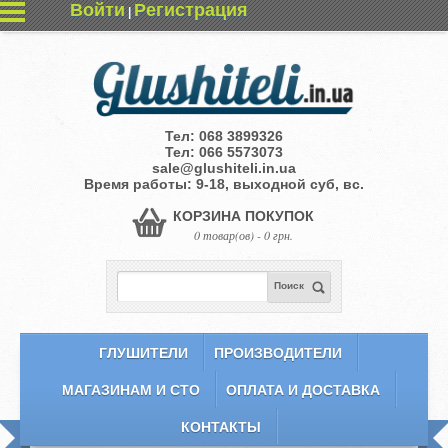
Войти
Регистрация
|
Тел:
068 3899326
Тел:
066 5573073
sale@glushiteli.in.ua
Время работы: 9-18, выходной суб, вс.
КОРЗИНА ПОКУПОК
0 товар(ов) - 0 грн.
Поиск
ГЛУШИТЕЛИ
ПРОИЗВОДИТЕЛИ
МАГАЗИНАМ И СТО
ОПЛАТА И ДОСТАВКА
КОНТАКТЫ