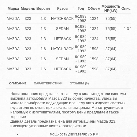
Мощность
Марка
Модель
Версия
Кузов
Год
Объем
Описани
HP(kW)
6/1989
MAZDA
323
1.3
HATCHBACK
1324
75(55)
- 1992
6/1989
MAZDA
323
1.3
SEDAN
1324
75(55)
1.3 16V
- 1992
6/1989
MAZDA
323
1.3
LIFTBACK
1324
75(55)
- 1992
6/1989
MAZDA
323
1.6
HATCHBACK
1598
87(64)
- 1992
6/1989
MAZDA
323
1.6
SEDAN
1598
87(64)
- 1992
6/1989
MAZDA
323
1.6
LIFTBACK
1598
87(64)
- 1992
ОПИСАНИЕ
ХАРАКТЕРИСТИКИ
ОТЗЫВЫ (0)
Наша компания представляет вашему вниманию детали системы
выхлопа автомобиля Mazda 323 высокого качества. Здесь вы
можете приобрести подходящие к вашему авто изделия системы
глушителя по очень привлекательным ценам. Мы сотрудничаем
напрямую с изготовителями, поэтому цены предлагаем также
хорошие.
Данная деталь предназначена для автомашины Mazda 323,
имеющего указанные ниже характеристики:
мощность двигателя: 75 KM;