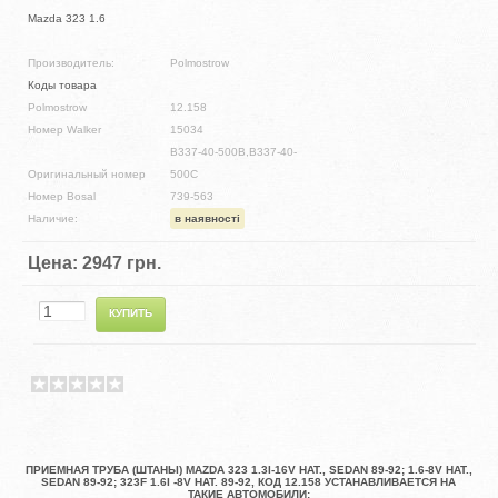
Mazda 323 1.6
Производитель:
Polmostrow
Коды товара
Polmostrow
12.158
Номер Walker
15034
B337-40-500B,B337-40-
Оригинальный номер
500C
Номер Bosal
739-563
Наличие:
в наявності
Цена:
2947 грн.
ПРИЕМНАЯ ТРУБА (ШТАНЫ) MAZDA 323 1.3I-16V HAT., SEDAN 89-92; 1.6-8V HAT.,
SEDAN 89-92; 323F 1.6I -8V HAT. 89-92, КОД 12.158 УСТАНАВЛИВАЕТСЯ НА
ТАКИЕ АВТОМОБИЛИ: