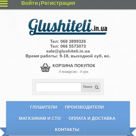
Войти
Регистрация
|
Тел:
068 3899326
Тел:
066 5573073
sale@glushiteli.in.ua
Время работы: 9-18, выходной суб, вс.
КОРЗИНА ПОКУПОК
0 товар(ов) - 0 грн.
Поиск
ГЛУШИТЕЛИ
ПРОИЗВОДИТЕЛИ
МАГАЗИНАМ И СТО
ОПЛАТА И ДОСТАВКА
КОНТАКТЫ