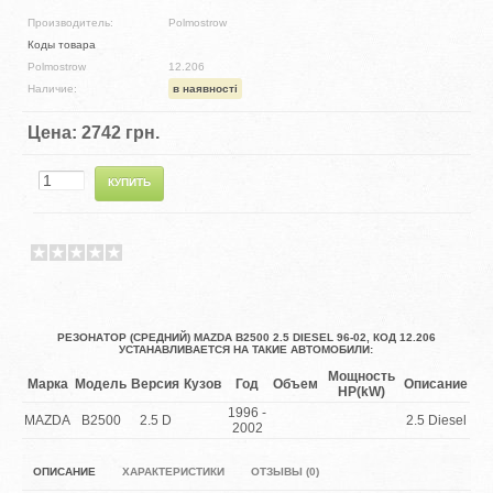
Производитель:
Polmostrow
Коды товара
Polmostrow
12.206
Наличие:
в наявності
Цена:
2742 грн.
РЕЗОНАТОР (СРЕДНИЙ) MAZDA B2500 2.5 DIESEL 96-02, КОД 12.206
УСТАНАВЛИВАЕТСЯ НА ТАКИЕ АВТОМОБИЛИ:
Мощность
Марка
Модель
Версия
Кузов
Год
Объем
Описание
HP(kW)
1996 -
MAZDA
B2500
2.5 D
2.5 Diesel
2002
ОПИСАНИЕ
ХАРАКТЕРИСТИКИ
ОТЗЫВЫ (0)