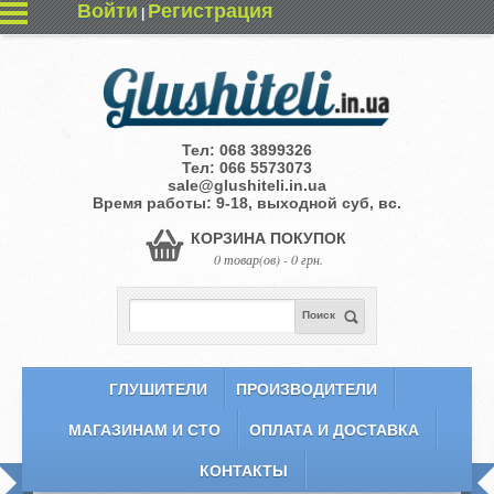
Войти
Регистрация
|
Тел:
068 3899326
Тел:
066 5573073
sale@glushiteli.in.ua
Время работы: 9-18, выходной суб, вс.
КОРЗИНА ПОКУПОК
0 товар(ов) - 0 грн.
Поиск
ГЛУШИТЕЛИ
ПРОИЗВОДИТЕЛИ
МАГАЗИНАМ И СТО
ОПЛАТА И ДОСТАВКА
КОНТАКТЫ