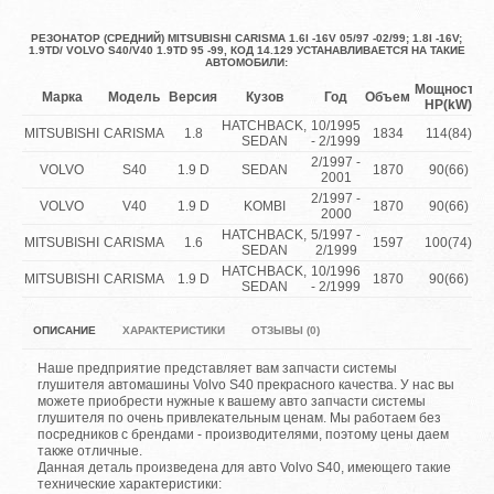
РЕЗОНАТОР (СРЕДНИЙ) MITSUBISHI CARISMA 1.6I -16V 05/97 -02/99; 1.8I -16V;
1.9TD/ VOLVO S40/V40 1.9TD 95 -99, КОД 14.129 УСТАНАВЛИВАЕТСЯ НА ТАКИЕ
АВТОМОБИЛИ:
Мощность
Марка
Модель
Версия
Кузов
Год
Объем
HP(kW)
HATCHBACK,
10/1995
MITSUBISHI
CARISMA
1.8
1834
114(84)
SEDAN
- 2/1999
2/1997 -
VOLVO
S40
1.9 D
SEDAN
1870
90(66)
2001
2/1997 -
VOLVO
V40
1.9 D
KOMBI
1870
90(66)
2000
HATCHBACK,
5/1997 -
MITSUBISHI
CARISMA
1.6
1597
100(74)
SEDAN
2/1999
HATCHBACK,
10/1996
MITSUBISHI
CARISMA
1.9 D
1870
90(66)
SEDAN
- 2/1999
ОПИСАНИЕ
ХАРАКТЕРИСТИКИ
ОТЗЫВЫ (0)
Наше предприятие представляет вам запчасти системы
глушителя автомашины Volvo S40 прекрасного качества. У нас вы
можете приобрести нужные к вашему авто запчасти системы
глушителя по очень привлекательным ценам. Мы работаем без
посредников с брендами - производителями, поэтому цены даем
также отличные.
Данная деталь произведена для авто Volvo S40, имеющего такие
технические характеристики: