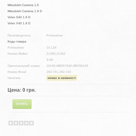
Mitsubishi Carisma 1.6
Mitsubishi Carisma 1.9 D
Volvo S40 1.9 D
Volvo V40 1.9 D
Производитель:
Polmostrow
Коды товара
Polmostrow
14.129
Номер Walker
21360,21362
3-08-
Оригинальный номер
18190,MB957940,MR258145
Номер Bosal
282-741,282-743
Наличие:
немає в наявності
Цена:
0 грн.