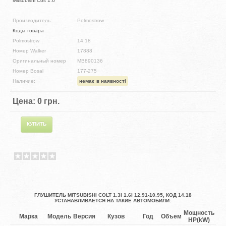
Mitsubishi Colt 1.6
Производитель:
Polmostrow
Коды товара
Polmostrow
14.18
Номер Walker
17888
Оригинальный номер
MB890136
Номер Bosal
177-275
Наличие:
немає в наявності
Цена:
0 грн.
ГЛУШИТЕЛЬ MITSUBISHI COLT 1.3I 1.6I 12.91-10.95, КОД 14.18
УСТАНАВЛИВАЕТСЯ НА ТАКИЕ АВТОМОБИЛИ:
Мощность
Марка
Модель
Версия
Кузов
Год
Объем
Оп
HP(kW)