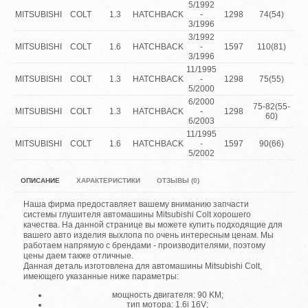
5/1992
1
MITSUBISHI
COLT
1.3
HATCHBACK
-
1298
74(54)
12
3/1996
3/1992
1.
MITSUBISHI
COLT
1.6
HATCHBACK
-
1597
110(81)
16
3/1996
11/1995
MITSUBISHI
COLT
1.3
HATCHBACK
-
1298
75(55)
1.
5/2000
6/2000
75-82(55-
MITSUBISHI
COLT
1.3
HATCHBACK
-
1298
1.
60)
6/2003
11/1995
MITSUBISHI
COLT
1.6
HATCHBACK
-
1597
90(66)
1.
5/2002
ОПИСАНИЕ
ХАРАКТЕРИСТИКИ
ОТЗЫВЫ (0)
Наша фирма предоставляет вашему вниманию запчасти
системы глушителя автомашины Mitsubishi Colt хорошего
качества. На данной странице вы можете купить подходящие для
вашего авто изделия выхлопа по очень интересным ценам. Мы
работаем напрямую с брендами - производителями, поэтому
цены даем также отличные.
Данная деталь изготовлена для автомашины Mitsubishi Colt,
имеющего указанные ниже параметры:
мощность двигателя: 90 KM;
тип мотора: 1.6i 16V;