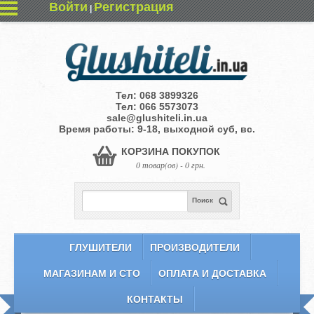
Войти
Регистрация
|
Тел:
068 3899326
Тел:
066 5573073
sale@glushiteli.in.ua
Время работы: 9-18, выходной суб, вс.
КОРЗИНА ПОКУПОК
0 товар(ов) - 0 грн.
Поиск
ГЛУШИТЕЛИ
ПРОИЗВОДИТЕЛИ
МАГАЗИНАМ И СТО
ОПЛАТА И ДОСТАВКА
КОНТАКТЫ