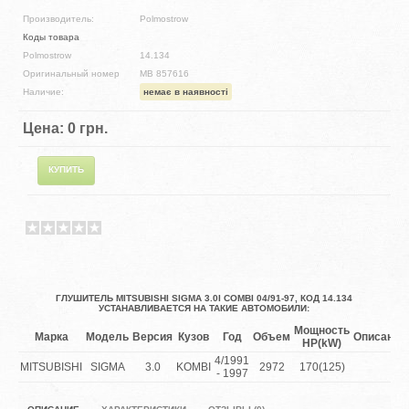
Производитель:
Polmostrow
Коды товара
Polmostrow
14.134
Оригинальный номер
MB 857616
Наличие:
немає в наявності
Цена:
0 грн.
ГЛУШИТЕЛЬ MITSUBISHI SIGMA 3.0I COMBI 04/91-97, КОД 14.134
УСТАНАВЛИВАЕТСЯ НА ТАКИЕ АВТОМОБИЛИ:
Мощность
Марка
Модель
Версия
Кузов
Год
Объем
Описание
HP(kW)
4/1991
MITSUBISHI
SIGMA
3.0
KOMBI
2972
170(125)
- 1997