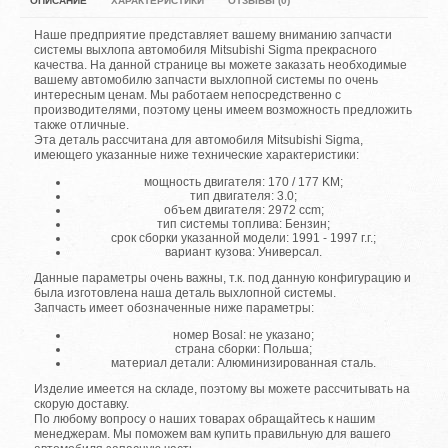
ОПИСАНИЕ
ХАРАКТЕРИСТИКИ
ОТЗЫВЫ (0)
Наше предприятие представляет вашему вниманию запчасти
системы выхлопа автомобиля Mitsubishi Sigma прекрасного
качества. На данной странице вы можете заказать необходимые
вашему автомобилю запчасти выхлопной системы по очень
интересным ценам. Мы работаем непосредственно с
производителями, поэтому цены имеем возможность предложить
также отличные.
Эта деталь рассчитана для автомобиля Mitsubishi Sigma,
имеющего указанные ниже технические характеристики:
мощность двигателя: 170 / 177 KM;
тип двигателя: 3.0;
объем двигателя: 2972 ccm;
тип системы топлива: Бензин;
срок сборки указанной модели: 1991 - 1997 г.г.;
вариант кузова: Универсал.
Данные параметры очень важны, т.к. под данную конфигурацию и
была изготовлена наша деталь выхлопной системы.
Запчасть имеет обозначенные ниже параметры:
номер Bosal: не указано;
страна сборки: Польша;
материал детали: Алюминизированная сталь.
Изделие имеется на складе, поэтому вы можете рассчитывать на
скорую доставку.
По любому вопросу о наших товарах обращайтесь к нашим
менеджерам. Мы поможем вам купить правильную для вашего