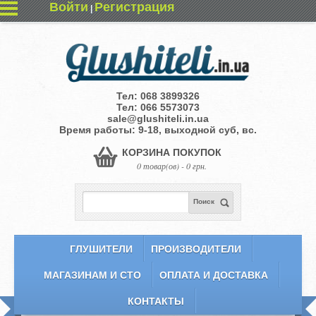
Войти
Регистрация
|
Тел:
068 3899326
Тел:
066 5573073
sale@glushiteli.in.ua
Время работы: 9-18, выходной суб, вс.
КОРЗИНА ПОКУПОК
0 товар(ов) - 0 грн.
Поиск
ГЛУШИТЕЛИ
ПРОИЗВОДИТЕЛИ
МАГАЗИНАМ И СТО
ОПЛАТА И ДОСТАВКА
КОНТАКТЫ