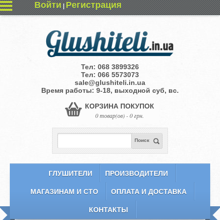
Войти
Регистрация
|
Тел:
068 3899326
Тел:
066 5573073
sale@glushiteli.in.ua
Время работы: 9-18, выходной суб, вс.
КОРЗИНА ПОКУПОК
0 товар(ов) - 0 грн.
Поиск
ГЛУШИТЕЛИ
ПРОИЗВОДИТЕЛИ
МАГАЗИНАМ И СТО
ОПЛАТА И ДОСТАВКА
КОНТАКТЫ