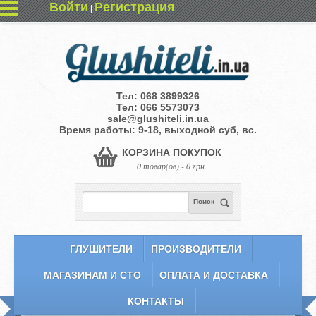
Войти
Регистрация
|
Тел:
068 3899326
Тел:
066 5573073
sale@glushiteli.in.ua
Время работы: 9-18, выходной суб, вс.
КОРЗИНА ПОКУПОК
0 товар(ов) - 0 грн.
Поиск
ГЛУШИТЕЛИ
ПРОИЗВОДИТЕЛИ
МАГАЗИНАМ И СТО
ОПЛАТА И ДОСТАВКА
КОНТАКТЫ