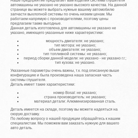
Наше предприятие предлагает вам изделия системы глушителя
автомашины не указано не указано высокого качества. На данной
странице вы можете выбрать нужные вашему автомобилю
запчасти выхлопной системы по очень низким ценам. Мы
работаем напрямую с производителями, поэтому цены
предлагаем также выгодные.
Данная деталь изготовлена для автомашины не указано не
указано, имеющего указанные ниже характеристики:
мощность двигателя: не указано;
тип мотора: не указано;
объем двигателя: не указано;
тип топливной системы: не указано;
период сборки данной модели: не указано - не указано г.г.;
тип кузова: не указано.
Указанные параметры очень важны, т.к. под описанную выше
конфигурацию и была произведена наша запасная часть
системы глушителя.
Деталь имеет такие характеристики:
номер Bosal: не указано;
страна производитель: не указано;
материал детали: Алюминизированная сталь.
Деталь имеется на складе, поэтому вы можете надеяться на
скорую доставку.
По любому вопросу о нашей продукции обращайтесь к нашим
специалистам. Мы поможем вам заказать нужную для вашего
авто деталь.