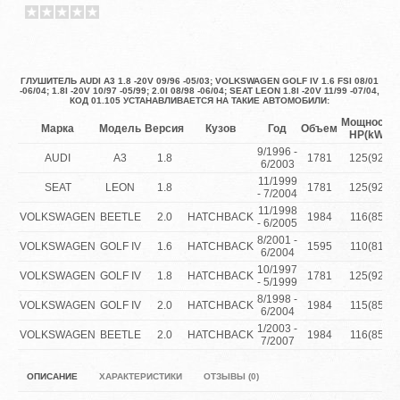
ГЛУШИТЕЛЬ AUDI A3 1.8 -20V 09/96 -05/03; VOLKSWAGEN GOLF IV 1.6 FSI 08/01
-06/04; 1.8I -20V 10/97 -05/99; 2.0I 08/98 -06/04; SEAT LEON 1.8I -20V 11/99 -07/04,
КОД 01.105 УСТАНАВЛИВАЕТСЯ НА ТАКИЕ АВТОМОБИЛИ:
Мощность
Марка
Модель
Версия
Кузов
Год
Объем
HP(kW)
9/1996 -
AUDI
A3
1.8
1781
125(92)
6/2003
11/1999
SEAT
LEON
1.8
1781
125(92)
- 7/2004
11/1998
VOLKSWAGEN
BEETLE
2.0
HATCHBACK
1984
116(85)
- 6/2005
8/2001 -
VOLKSWAGEN
GOLF IV
1.6
HATCHBACK
1595
110(81)
6/2004
10/1997
VOLKSWAGEN
GOLF IV
1.8
HATCHBACK
1781
125(92)
- 5/1999
8/1998 -
VOLKSWAGEN
GOLF IV
2.0
HATCHBACK
1984
115(85)
6/2004
1/2003 -
VOLKSWAGEN
BEETLE
2.0
HATCHBACK
1984
116(85)
7/2007
ОПИСАНИЕ
ХАРАКТЕРИСТИКИ
ОТЗЫВЫ (0)