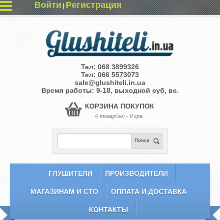
Войти
Регистрация
|
Тел:
068 3899326
Тел:
066 5573073
sale@glushiteli.in.ua
Время работы: 9-18, выходной суб, вс.
КОРЗИНА ПОКУПОК
0 товар(ов) - 0 грн.
Поиск
ГЛУШИТЕЛИ
ПРОИЗВОДИТЕЛИ
МАГАЗИНАМ И СТО
ОПЛАТА И ДОСТАВКА
КОНТАКТЫ