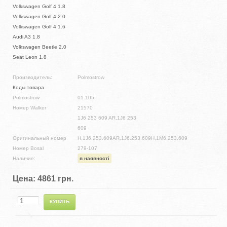
Volkswagen Golf 4 1.8
Volkswagen Golf 4 2.0
Volkswagen Golf 4 1.6
Audi A3 1.8
Volkswagen Beetle 2.0
Seat Leon 1.8
Производитель:
Polmostrow
Коды товара
Polmostrow
01.105
Номер Walker
21570
1J6 253 609 AR,1J6 253
609
Оригинальный номер
H,1J6.253.609AR,1J6.253.609H,1M6.253.609
Номер Bosal
279-107
Наличие:
в наявності
Цена:
4861 грн.