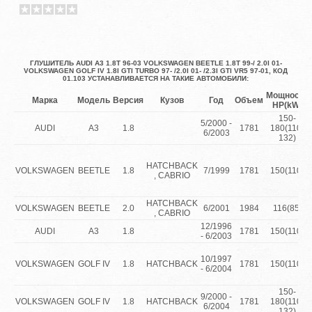
ГЛУШИТЕЛЬ AUDI A3 1.8T 96-03 VOLKSWAGEN BEETLE 1.8T 99-/ 2.0I 01-
VOLKSWAGEN GOLF IV 1.8I GTI TURBO 97- /2.0I 01- /2.3I GTI VR5 97-01, КОД
01.103 УСТАНАВЛИВАЕТСЯ НА ТАКИЕ АВТОМОБИЛИ:
Мощность
Марка
Модель
Версия
Кузов
Год
Объем
HP(kW)
150-
5/2000 -
AUDI
A3
1.8
1781
180(110-
6/2003
132)
HATCHBACK
VOLKSWAGEN
BEETLE
1.8
7/1999
1781
150(110)
, CABRIO
HATCHBACK
VOLKSWAGEN
BEETLE
2.0
6/2001
1984
116(85)
, CABRIO
12/1996
AUDI
A3
1.8
1781
150(110)
- 6/2003
10/1997
VOLKSWAGEN
GOLF IV
1.8
HATCHBACK
1781
150(110)
- 6/2004
150-
9/2000 -
VOLKSWAGEN
GOLF IV
1.8
HATCHBACK
1781
180(110-
6/2004
132)