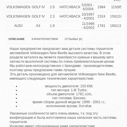
5/2001 -
VOLKSWAGEN
GOLF IV
2.0
HATCHBACK
1984
115(85)
6/2004
10/1997
VOLKSWAGEN
GOLF IV
2.3
HATCHBACK
2324
150(110)
- 4/2001
11/1998
AUDI
A3
1.8
1781
180(132)
- 6/2003
ОПИСАНИЕ
ХАРАКТЕРИСТИКИ
ОТЗЫВЫ (0)
Наше предприятие предлагает вам детали системы глушителя
автомобиля Volkswagen New Beetle высокого качества. В этом
разделе каталога вы можете приобрести нужные к вашему авто
запчасти выхлопной системы по очень привлекательным ценам.
Мы работаем непосредственно с брендами - производителями,
поэтому цены предлагаем также лучшие.
Эта деталь произведена для автомобиля Volkswagen New Beetle,
имеющего следующие технические характеристики:
мощность двигателя: 150 KM;
тип мотора: 1.8i Turbo;
объем двигателя: 1781 ccm;
тип топлива: Бензин;
время сборки данной модели: 1999 - 2001 г.г.;
исполнение кузова: Хэтчбэк.
Указанные особенности авто очень важны, т.к. под эту
конфигурацию и была изготовлена наша запасная часть системы
глушителя.
Изделие имеет обозначенные ниже характеристики: