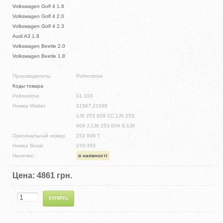
Volkswagen Golf 4 1.8
Volkswagen Golf 4 2.0
Volkswagen Golf 4 2.3
Audi A3 1.8
Volkswagen Beetle 2.0
Volkswagen Beetle 1.8
Производитель:
Polmostrow
Коды товара
Polmostrow
01.103
Номер Walker
21567,21568
1J6 253 609 CC,1J6 253
609 J,1J6 253 609 S,1J6
Оригинальный номер
253 609 T
Номер Bosal
279-353
Наличие:
в наявності
Цена:
4861 грн.