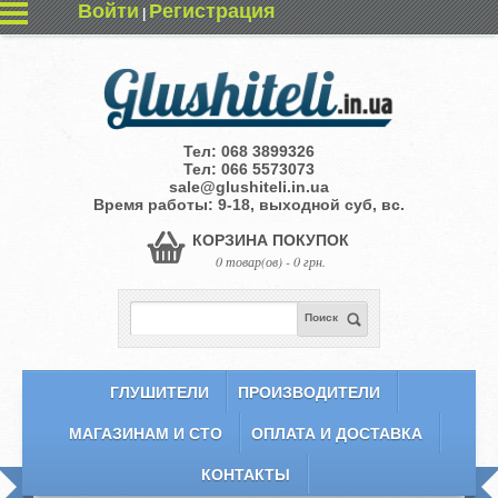
Войти
Регистрация
|
Тел:
068 3899326
Тел:
066 5573073
sale@glushiteli.in.ua
Время работы: 9-18, выходной суб, вс.
КОРЗИНА ПОКУПОК
0 товар(ов) - 0 грн.
Поиск
ГЛУШИТЕЛИ
ПРОИЗВОДИТЕЛИ
МАГАЗИНАМ И СТО
ОПЛАТА И ДОСТАВКА
КОНТАКТЫ