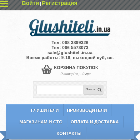
Войти
Регистрация
|
Тел:
068 3899326
Тел:
066 5573073
sale@glushiteli.in.ua
Время работы: 9-18, выходной суб, вс.
КОРЗИНА ПОКУПОК
0 товар(ов) - 0 грн.
Поиск
ГЛУШИТЕЛИ
ПРОИЗВОДИТЕЛИ
МАГАЗИНАМ И СТО
ОПЛАТА И ДОСТАВКА
КОНТАКТЫ