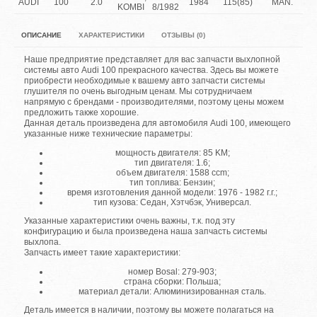
AUDI
100
2.0
1984
115(85)
MAN.
KOMBI
8/1982
ОПИСАНИЕ
ХАРАКТЕРИСТИКИ
ОТЗЫВЫ (0)
Наше предприятие представляет для вас запчасти выхлопной
системы авто Audi 100 прекрасного качества. Здесь вы можете
приобрести необходимые к вашему авто запчасти системы
глушителя по очень выгодным ценам. Мы сотрудничаем
напрямую с брендами - производителями, поэтому цены можем
предложить также хорошие.
Данная деталь произведена для автомобиля Audi 100, имеющего
указанные ниже технические параметры:
мощность двигателя: 85 KM;
тип двигателя: 1.6;
объем двигателя: 1588 ccm;
тип топлива: Бензин;
время изготовления данной модели: 1976 - 1982 г.г.;
тип кузова: Седан, Хэтчбэк, Универсал.
Указанные характеристики очень важны, т.к. под эту
конфигурацию и была произведена наша запчасть системы
выхлопа.
Запчасть имеет такие характеристики:
номер Bosal: 279-903;
страна сборки: Польша;
материал детали: Алюминизированная сталь.
Деталь имеется в наличии, поэтому вы можете полагаться на