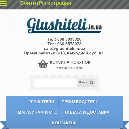
Войти
Регистрация
|
Тел:
068 3899326
Тел:
066 5573073
sale@glushiteli.in.ua
Время работы: 9-18, выходной суб, вс.
КОРЗИНА ПОКУПОК
0 товар(ов) - 0 грн.
Поиск
ГЛУШИТЕЛИ
ПРОИЗВОДИТЕЛИ
МАГАЗИНАМ И СТО
ОПЛАТА И ДОСТАВКА
КОНТАКТЫ