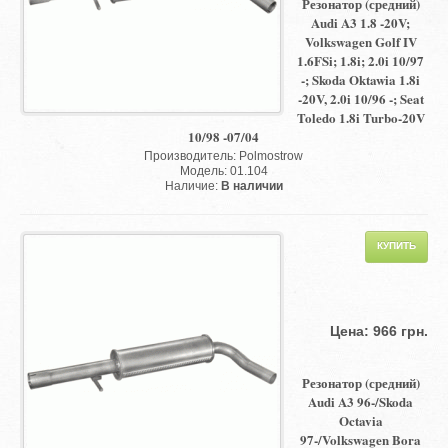
Резонатор (средний)
Audi A3 1.8 -20V;
Volkswagen Golf IV
1.6FSi; 1.8i; 2.0i 10/97
-; Skoda Oktawia 1.8i
-20V, 2.0i 10/96 -; Seat
Toledo 1.8i Turbo-20V
10/98 -07/04
Производитель: Polmostrow
Модель: 01.104
Наличие:
В наличии
Цена: 966 грн.
Резонатор (средний)
Audi A3 96-/Skoda
Octavia
97-/Volkswagen Bora