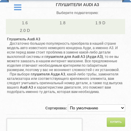
ГЛУШИТЕЛИ AUDI A3
Выберите подкатегорию:
1.6
1.8
1.9 D
2.0 D
Глушитель Audi A3
Достаточно большую популярность приобрела в нашей стране
модель авто известного немецкого концерна Ауди, а именно А3. И
если перед вами стоит проблема в замене какой-либо детали
выхлопной системы и
глушителя для Audi А3 (Ауди А3)
, то ее вы
можете заказать в нашем интернет магазине. Все предложенные
изделия отвечают необходимым критериям по габаритным
размерам, поэтому у вас не возникнет сложностей с их установкой.
При выборе
глушителя
Ауди А3
, какой-либо трубы, заменителя
катализатора или соответствующего крепежного элемента, вам
следует учитывать оригинальный номер детали, а также год выпуска
вашего
Audi А3
и характеристики двигателя, это поможет вам
подобрать именно ту деталь, которая вам необходима.
Сортировка: