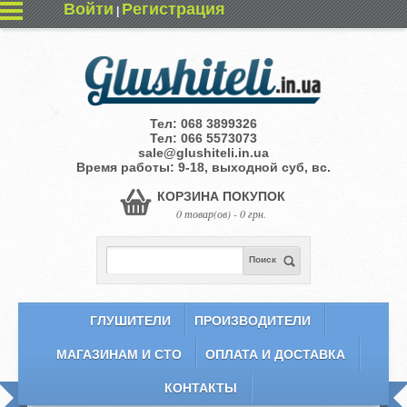
Войти
Регистрация
|
Тел:
068 3899326
Тел:
066 5573073
sale@glushiteli.in.ua
Время работы: 9-18, выходной суб, вс.
КОРЗИНА ПОКУПОК
0 товар(ов) - 0 грн.
Поиск
ГЛУШИТЕЛИ
ПРОИЗВОДИТЕЛИ
МАГАЗИНАМ И СТО
ОПЛАТА И ДОСТАВКА
КОНТАКТЫ