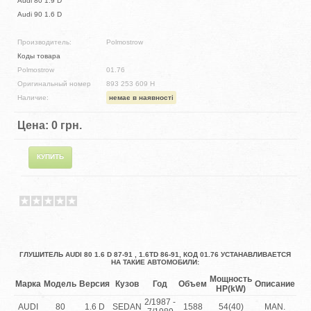
Audi 80 1.9 D
Audi 90 1.6 D
Производитель:
Polmostrow
Коды товара
Polmostrow
01.76
Оригинальный номер
893 253 609 H
Наличие:
немає в наявності
Цена:
0 грн.
ГЛУШИТЕЛЬ AUDI 80 1.6 D 87-91 , 1.6TD 86-91, КОД 01.76 УСТАНАВЛИВАЕТСЯ
НА ТАКИЕ АВТОМОБИЛИ:
Мощность
Марка
Модель
Версия
Кузов
Год
Объем
Описание
HP(kW)
2/1987 -
AUDI
80
1.6 D
SEDAN
1588
54(40)
MAN.