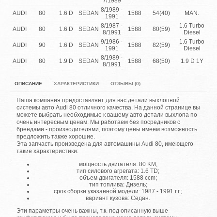
7/1989
8/1989 -
AUDI
80
1.6 D
SEDAN
1588
54(40)
MAN.
1991
8/1987 -
1.6 Turbo
AUDI
80
1.6 D
SEDAN
1588
80(59)
8/1991
Diesel
9/1986 -
1.6 Turbo
AUDI
90
1.6 D
SEDAN
1588
82(59)
1991
Diesel
8/1989 -
AUDI
80
1.9 D
SEDAN
1588
68(50)
1.9 D 1Y
8/1991
ОПИСАНИЕ
ХАРАКТЕРИСТИКИ
ОТЗЫВЫ (0)
Наша компания предоставляет для вас детали выхлопной
системы авто Audi 80 отличного качества. На данной странице вы
можете выбрать необходимые к вашему авто детали выхлопа по
очень интересным ценам. Мы работаем без посредников с
брендами - производителями, поэтому цены имеем возможность
предложить также хорошие.
Эта запчасть произведена для автомашины Audi 80, имеющего
такие характеристики:
мощность двигателя: 80 KM;
тип силового агрегата: 1.6 TD;
объем двигателя: 1588 ccm;
тип топлива: Дизель;
срок сборки указанной модели: 1987 - 1991 г.г.;
вариант кузова: Седан.
Эти параметры очень важны, т.к. под описанную выше