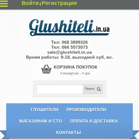
Войти
Регистрация
|
Тел:
068 3899326
Тел:
066 5573073
sale@glushiteli.in.ua
Время работы: 9-18, выходной суб, вс.
КОРЗИНА ПОКУПОК
0 товар(ов) - 0 грн.
Поиск
ГЛУШИТЕЛИ
ПРОИЗВОДИТЕЛИ
МАГАЗИНАМ И СТО
ОПЛАТА И ДОСТАВКА
КОНТАКТЫ