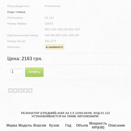
Производитель:
Polmostrow
Коды товара
Polmostrow
01.112
Номер Walker
23053
8E0 253 409 AR,8E0 253
Оригинальный номер
409 BH,8E0 253 409 CN
Номер Bosal
282-375
Наличие:
в наявності
Цена:
2163 грн.
РЕЗОНАТОР (СРЕДНИЙ) AUDI A4 2.0 12/00-06/08, КОД 01.112
УСТАНАВЛИВАЕТСЯ НА ТАКИЕ АВТОМОБИЛИ:
Мощность
Марка
Модель
Версия
Кузов
Год
Объем
Описание
HP(kW)