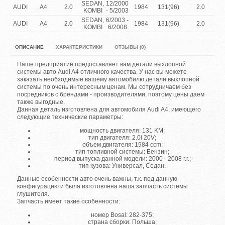
SEDAN,
12/2000
AUDI
A4
2.0
1984
131(96)
2.0
KOMBI
- 5/2003
SEDAN,
6/2003 -
AUDI
A4
2.0
1984
131(96)
2.0
KOMBI
6/2008
ОПИСАНИЕ
ХАРАКТЕРИСТИКИ
ОТЗЫВЫ (0)
Наше предприятие предоставляет вам детали выхлопной
системы авто Audi A4 отличного качества. У нас вы можете
заказать необходимые вашему автомобилю детали выхлопной
системы по очень интересным ценам. Мы сотрудничаем без
посредников с брендами - производителями, поэтому цены даем
также выгодные.
Данная деталь изготовлена для автомобиля Audi A4, имеющего
следующие технические параметры:
мощность двигателя: 131 KM;
тип двигателя: 2.0i 20V;
объем двигателя: 1984 ccm;
тип топливной системы: Бензин;
период выпуска данной модели: 2000 - 2008 г.г.;
тип кузова: Универсал, Седан.
Данные особенности авто очень важны, т.к. под данную
конфигурацию и была изготовлена наша запчасть системы
глушителя.
Запчасть имеет такие особенности:
номер Bosal: 282-375;
страна сборки: Польша;