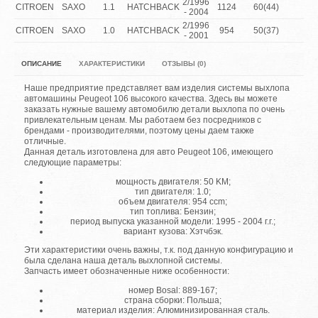
2/1996
CITROEN
SAXO
1.1
HATCHBACK
1124
60(44)
1.1
- 2004
2/1996
CITROEN
SAXO
1.0
HATCHBACK
954
50(37)
1.0
- 2001
ОПИСАНИЕ
ХАРАКТЕРИСТИКИ
ОТЗЫВЫ (0)
Наше предприятие представляет вам изделия системы выхлопа
автомашины Peugeot 106 высокого качества. Здесь вы можете
заказать нужные вашему автомобилю детали выхлопа по очень
привлекательным ценам. Мы работаем без посредников с
брендами - производителями, поэтому цены даем также
отличные.
Данная деталь изготовлена для авто Peugeot 106, имеющего
следующие параметры:
мощность двигателя: 50 KM;
тип двигателя: 1.0;
объем двигателя: 954 ccm;
тип топлива: Бензин;
период выпуска указанной модели: 1995 - 2004 г.г.;
вариант кузова: Хэтчбэк.
Эти характеристики очень важны, т.к. под данную конфигурацию и
была сделана наша деталь выхлопной системы.
Запчасть имеет обозначенные ниже особенности:
номер Bosal: 889-167;
страна сборки: Польша;
материал изделия: Алюминизированная сталь.