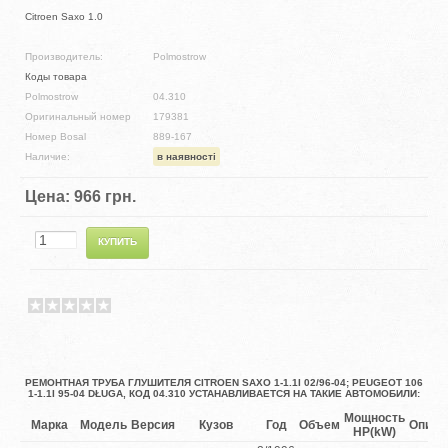
Citroen Saxo 1.0
Производитель:
Polmostrow
Коды товара
Polmostrow
04.310
Оригинальный номер
179381
Номер Bosal
889-167
Наличие:
в наявності
Цена:
966 грн.
РЕМОНТНАЯ ТРУБА ГЛУШИТЕЛЯ CITROEN SAXO 1-1.1I 02/96-04; PEUGEOT 106
1-1.1I 95-04 DŁUGA, КОД 04.310 УСТАНАВЛИВАЕТСЯ НА ТАКИЕ АВТОМОБИЛИ:
Мощность
Марка
Модель
Версия
Кузов
Год
Объем
Описа
HP(kW)