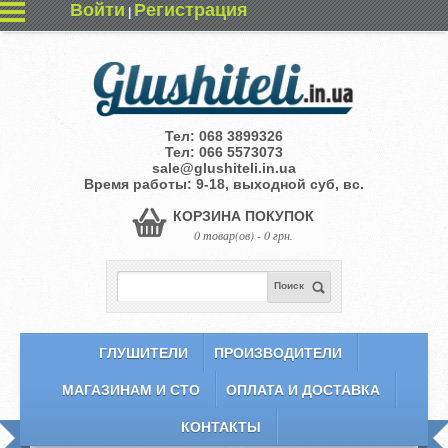
Войти
Регистрация
|
Тел:
068 3899326
Тел:
066 5573073
sale@glushiteli.in.ua
Время работы: 9-18, выходной суб, вс.
КОРЗИНА ПОКУПОК
0 товар(ов) - 0 грн.
Поиск
ГЛУШИТЕЛИ
ПРОИЗВОДИТЕЛИ
МАГАЗИНАМ И СТО
ОПЛАТА И ДОСТАВКА
КОНТАКТЫ