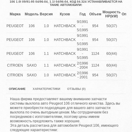
106 1.0I 09/91-95 04/96-04, 1.1I 04/96-04, КОД 04.324 УСТАНАВЛИВАЕТСЯ НА
ТАКИЕ АВТОМОБИЛИ:
Мощность
Марка
Модель
Версия
Кузов
Год
Объем
Опис
HP(kW)
9/1991
PEUGEOT
106
1.0
HATCHBACK
-
954
50(37)
5/1995
9/1991
PEUGEOT
106
1.0
HATCHBACK
-
954
50(37)
5/1995
9/1991
PEUGEOT
106
1.1
HATCHBACK
-
1124
60(44)
5/1995
2/1996
CITROEN
SAXO
1.1
HATCHBACK
1124
60(44)
1.1
- 2004
2/1996
CITROEN
SAXO
1.0
HATCHBACK
954
50(37)
1.0
- 2001
ОПИСАНИЕ
ХАРАКТЕРИСТИКИ
ОТЗЫВЫ (0)
Наша фирма предоставляет вашему вниманию запчасти
системы выхлопа авто Peugeot 106 отличного качества. Здесь вы
можете приобрести подходящие для вашего авто запчасти
выхлопа по очень выгодным ценам. Мы сотрудничаем без
посредников с изготовителями, поэтому цены имеем
возможность предложить также хорошие.
Эта деталь рассчитана для автомобиля Peugeot 106, имеющего
следующие характеристики: