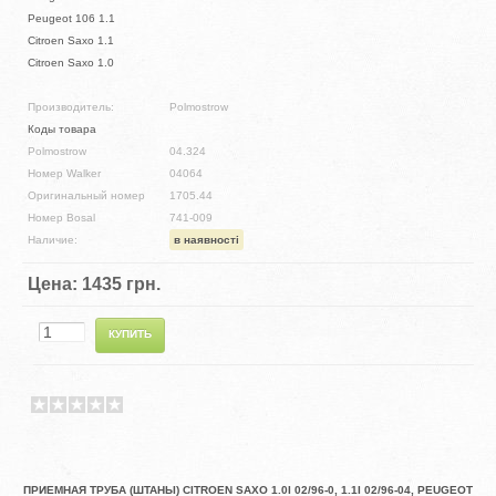
Peugeot 106 1.1
Citroen Saxo 1.1
Citroen Saxo 1.0
Производитель:
Polmostrow
Коды товара
Polmostrow
04.324
Номер Walker
04064
Оригинальный номер
1705.44
Номер Bosal
741-009
Наличие:
в наявності
Цена:
1435 грн.
ПРИЕМНАЯ ТРУБА (ШТАНЫ) CITROEN SAXO 1.0I 02/96-0, 1.1I 02/96-04, PEUGEOT