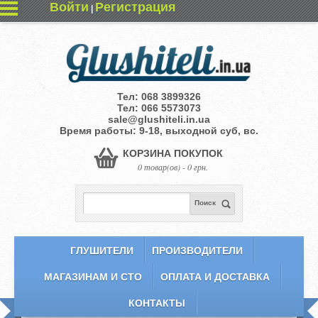
Войти
Регистрация
|
Тел:
068 3899326
Тел:
066 5573073
sale@glushiteli.in.ua
Время работы: 9-18, выходной суб, вс.
КОРЗИНА ПОКУПОК
0 товар(ов) - 0 грн.
Поиск
ГЛУШИТЕЛИ
ПРОИЗВОДИТЕЛИ
МАГАЗИНАМ И СТО
ОПЛАТА И ДОСТАВКА
КОНТАКТЫ