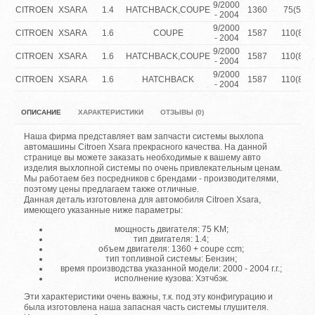
9/2000
CITROEN
XSARA
1.4
HATCHBACK,COUPE
1360
75(55)
- 2004
9/2000
CITROEN
XSARA
1.6
COUPE
1587
110(81)
- 2004
9/2000
CITROEN
XSARA
1.6
HATCHBACK,COUPE
1587
110(81)
- 2004
9/2000
CITROEN
XSARA
1.6
HATCHBACK
1587
110(81)
- 2004
ОПИСАНИЕ
ХАРАКТЕРИСТИКИ
ОТЗЫВЫ (0)
Наша фирма представляет вам запчасти системы выхлопа
автомашины Citroen Xsara прекрасного качества. На данной
странице вы можете заказать необходимые к вашему авто
изделия выхлопной системы по очень привлекательным ценам.
Мы работаем без посредников с брендами - производителями,
поэтому цены предлагаем также отличные.
Данная деталь изготовлена для автомобиля Citroen Xsara,
имеющего указанные ниже параметры:
мощность двигателя: 75 KM;
тип двигателя: 1.4;
объем двигателя: 1360 + coupe ccm;
тип топливной системы: Бензин;
время производства указанной модели: 2000 - 2004 г.г.;
исполнение кузова: Хэтчбэк.
Эти характеристики очень важны, т.к. под эту конфигурацию и
была изготовлена наша запасная часть системы глушителя.