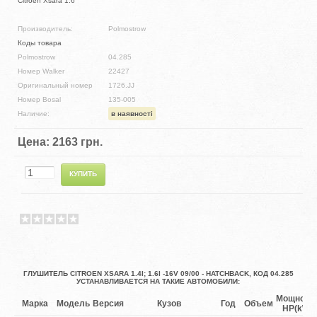
Citroen Xsara 1.6
Производитель:
Polmostrow
Коды товара
Polmostrow
04.285
Номер Walker
22427
Оригинальный номер
1726.JJ
Номер Bosal
135-005
Наличие:
в наявності
Цена:
2163 грн.
ГЛУШИТЕЛЬ CITROEN XSARA 1.4I; 1.6I -16V 09/00 - HATCHBACK, КОД 04.285
УСТАНАВЛИВАЕТСЯ НА ТАКИЕ АВТОМОБИЛИ:
Мощност
Марка
Модель
Версия
Кузов
Год
Объем
HP(kW)