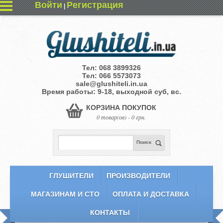
Войти
Регистрация
|
Тел:
068 3899326
Тел:
066 5573073
sale@glushiteli.in.ua
Время работы: 9-18, выходной суб, вс.
КОРЗИНА ПОКУПОК
0 товар(ов) - 0 грн.
Поиск
ГЛУШИТЕЛИ
ПРОИЗВОДИТЕЛИ
МАГАЗИНАМ И СТО
ОПЛАТА И ДОСТАВКА
КОНТАКТЫ