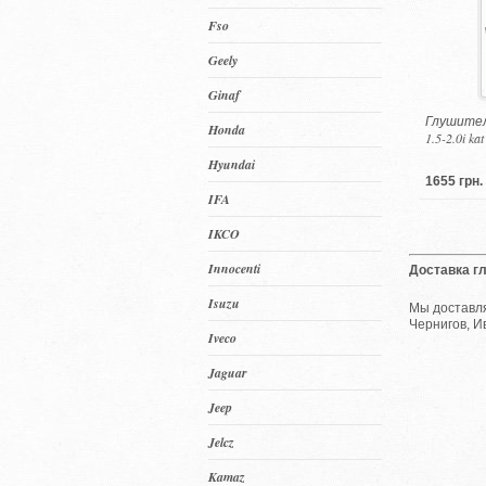
Fso
Geely
Ginaf
Глушитель
Honda
1.5-2.0i ka
Hyundai
1655 грн.
IFA
IKCO
Innocenti
Доставка г
Isuzu
Мы доставля
Чернигов, И
Iveco
Jaguar
Jeep
Jelcz
Kamaz