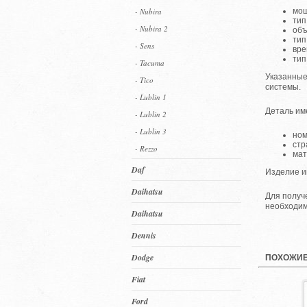
- Nubira
мощ
тип
- Nubira 2
объ
тип
- Sens
вре
тип
- Tacuma
Указанные
- Tico
системы.
- Lublin 1
Деталь им
- Lublin 2
- Lublin 3
ном
стр
- Rezzo
мат
Daf
Изделие и
Daihatsu
Для получ
необходим
Daihatsu
Dennis
Dodge
ПОХОЖИЕ
Fiat
Ford