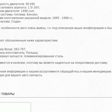
ность двигателя: 90 KM;
 силового агрегата: 1.5i 16V;
ем двигателя: 1498 ccm;
 системы топлива: Бензин;
мя изготовления указанной модели: 1995 - 1998 г.г.;
 кузова: Седан.
 особенности авто очень важны, т.к. под описанную выше конфигурацию и б
еет обозначенные ниже характеристики:
ер Bosal: 283-797;
ана изготовитель: Польша;
ериал запчасти: Алюминизированная сталь.
меется в наличии, поэтому вы можете надеяться на оперативную доставку.
ения информации о нашем ассортименте обращайтесь к нашим менеджерам.
ую для вашего авто запчасть.
 ТОВАРЫ