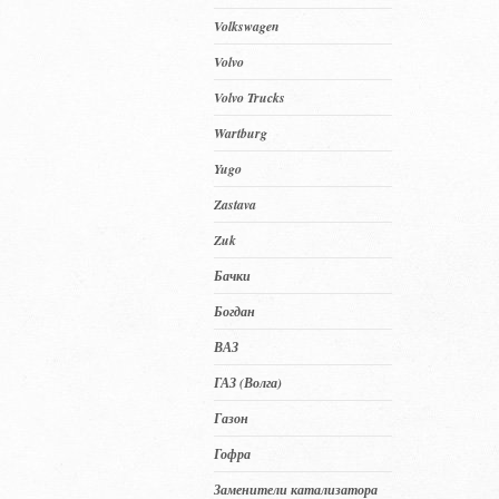
Volkswagen
Volvo
Volvo Trucks
Wartburg
Yugo
Zastava
Zuk
Бачки
Богдан
ВАЗ
ГАЗ (Волга)
Газон
Гофра
Заменители катализатора