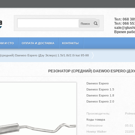
Тел:
068 38
Тел:
066 55
Поиск
sale@glushit
Время работ
АМ И СТО
ОПЛАТА И ДОСТАВКА
КОНТАКТЫ
средний) Daewoo Espero (Дэу Эсперо) 1.5i/1.8i/2.0i kat 95-98
РЕЗОНАТОР (СРЕДНИЙ) DAEWOO ESPERO (ДЭУ ЭСПЕ
Daewoo Espero
Daewoo Espero 1.5
Daewoo Espero 1.8
Daewoo Espero 2.0
Производитель:
Polmos
Коды товара
Polmostrow
05.01
Номер Walker
21103