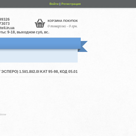
Войти
|
Регистрация
99326
КОРЗИНА ПОКУПОК
73073
0 товар(ов) - 0 грн.
eli.in.ua
ы: 9-18, выходной суб, вс.
РО) 1.5I/1.8I/2.0I KAT 95-98, КОД 05.01
trow