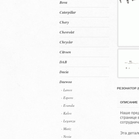
Bova
Caterpillar
Chery
Chevrolet
Chrysler
Citroen
DAB
Dacia
Daewoo
РЕЗОНАТОР (С
- Lanos
- Espero
ОПИСАНИЕ
- Evanda
- Kalos
Наше пред
странице 
- Leganza
сотруднич
- Matiz
Эта детал
- Nexia