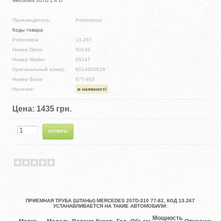
Mercedes 307D 2.4 D
Производитель:
Polmostrow
Коды товара
Polmostrow
13.267
Номер Dinex
50149
Номер Walker
05147
Оригинальный номер
6014900619
Номер Bosal
877-403
Наличие:
в наявності
Цена:
1435 грн.
ПРИЕМНАЯ ТРУБА (ШТАНЫ) MERCEDES 207D-310 77-82, КОД 13.267
УСТАНАВЛИВАЕТСЯ НА ТАКИЕ АВТОМОБИЛИ:
Мощность