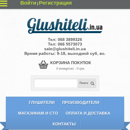
Войти
Регистрация
|
Тел:
068 3899326
Тел:
066 5573073
sale@glushiteli.in.ua
Время работы: 9-18, выходной суб, вс.
КОРЗИНА ПОКУПОК
0 товар(ов) - 0 грн.
Поиск
ГЛУШИТЕЛИ
ПРОИЗВОДИТЕЛИ
МАГАЗИНАМ И СТО
ОПЛАТА И ДОСТАВКА
КОНТАКТЫ