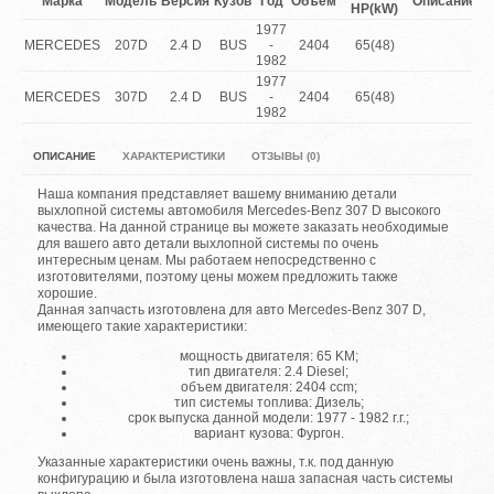
Марка
Модель
Версия
Кузов
Год
Объем
Описание
HP(kW)
1977
MERCEDES
207D
2.4 D
BUS
-
2404
65(48)
1982
1977
MERCEDES
307D
2.4 D
BUS
-
2404
65(48)
1982
ОПИСАНИЕ
ХАРАКТЕРИСТИКИ
ОТЗЫВЫ (0)
Наша компания представляет вашему вниманию детали
выхлопной системы автомобиля Mercedes-Benz 307 D высокого
качества. На данной странице вы можете заказать необходимые
для вашего авто детали выхлопной системы по очень
интересным ценам. Мы работаем непосредственно с
изготовителями, поэтому цены можем предложить также
хорошие.
Данная запчасть изготовлена для авто Mercedes-Benz 307 D,
имеющего такие характеристики:
мощность двигателя: 65 KM;
тип двигателя: 2.4 Diesel;
объем двигателя: 2404 ccm;
тип системы топлива: Дизель;
срок выпуска данной модели: 1977 - 1982 г.г.;
вариант кузова: Фургон.
Указанные характеристики очень важны, т.к. под данную
конфигурацию и была изготовлена наша запасная часть системы