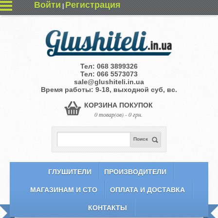
Войти
Регистрация
|
Тел:
068 3899326
Тел:
066 5573073
sale@glushiteli.in.ua
Время работы: 9-18, выходной суб, вс.
КОРЗИНА ПОКУПОК
0 товар(ов) - 0 грн.
Поиск
ГЛУШИТЕЛИ
ПРОИЗВОДИТЕЛИ
МАГАЗИНАМ И СТО
ОПЛАТА И ДОСТАВКА
КОНТАКТЫ