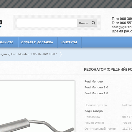
Тел:
068 38
Тел:
066 55
Поиск
sale@glushit
Время работ
АМ И СТО
ОПЛАТА И ДОСТАВКА
КОНТАКТЫ
едний) Ford Mondeo 1.8/2.0i -16V 00-07
РЕЗОНАТОР (СРЕДНИЙ) FORD
Ford Mondeo
Ford Mondeo 2.0
Ford Mondeo 1.8
Производитель:
Polmos
Коды товара
Polmostrow
08.617
Номер Walker
70135
Оригинальный номер
11178