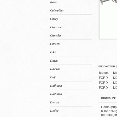
Bova
Caterpillar
Chery
Chevrolet
Chrysler
Citroen
DAB
Dacia
РЕЗОНАТОР (С
Daewoo
Марка
М
Daf
FORD
M
FORD
M
Daihatsu
FORD
M
Daihatsu
ОПИСАНИЕ
Dennis
Наша фирм
Dodge
выбрать н
производи