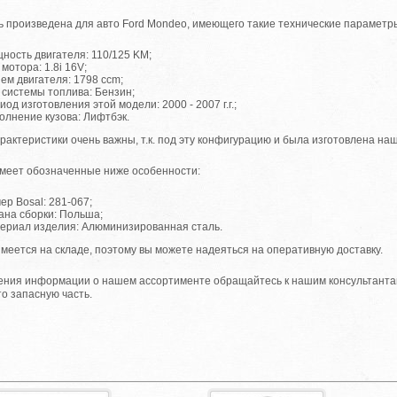
ь произведена для авто Ford Mondeo, имеющего такие технические параметр
ность двигателя: 110/125 KM;
 мотора: 1.8i 16V;
ем двигателя: 1798 ccm;
 системы топлива: Бензин;
иод изготовления этой модели: 2000 - 2007 г.г.;
олнение кузова: Лифтбэк.
рактеристики очень важны, т.к. под эту конфигурацию и была изготовлена на
меет обозначенные ниже особенности:
ер Bosal: 281-067;
ана сборки: Польша;
ериал изделия: Алюминизированная сталь.
имеется на складе, поэтому вы можете надеяться на оперативную доставку.
ения информации о нашем ассортименте обращайтесь к нашим консультанта
то запасную часть.