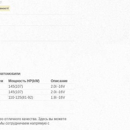
67
вності
Е АВТОМОБИЛИ:
ем
Мощность HP(kW)
Описание
145(107)
2.0i -16V
145(107)
2.0i -16V
110-125(81-92)
1.8i -16V
 отличного качества. Здесь вы можете
 Мы сотрудничаем напрямую с