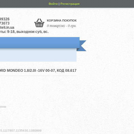
Войти
|
Регистрация
99326
КОРЗИНА ПОКУПОК
73073
0 товар(ов) - 0 грн.
eli.in.ua
ы: 9-18, выходной суб, вс.
 MONDEO 1.8/2.0I -16V 00-07, КОД 08.617
trow
05,1117807,1135430,1380889