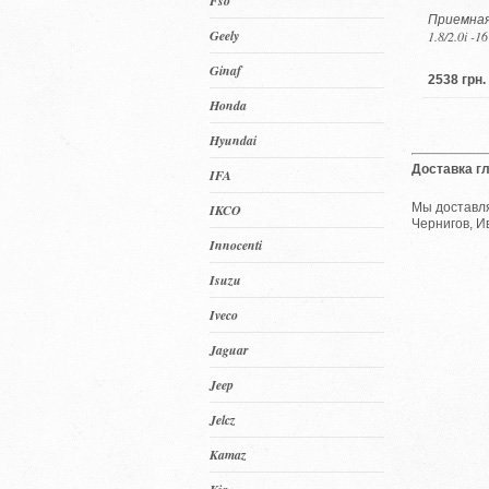
Fso
Приемная
Geely
1.8/2.0i -1
Ginaf
2538 грн.
Honda
Hyundai
Доставка г
IFA
Мы доставля
IKCO
Чернигов, И
Innocenti
Isuzu
Iveco
Jaguar
Jeep
Jelcz
Kamaz