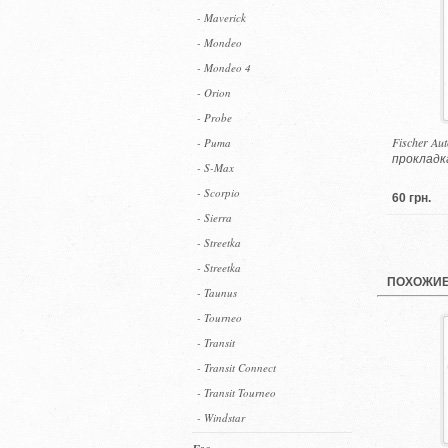
- Maverick
- Mondeo
- Mondeo 4
- Orion
- Probe
Fischer Au
- Puma
прокладк
- S-Max
- Scorpio
60 грн.
- Sierra
- Streetka
- Streetka
ПОХОЖИЕ
- Taunus
- Tourneo
- Transit
- Transit Connect
- Transit Tourneo
- Windstar