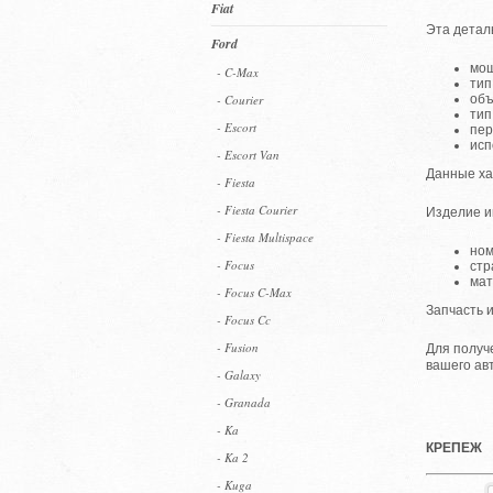
Fiat
Эта детал
Ford
мощ
- C-Max
тип
- Courier
объ
тип
- Escort
пер
исп
- Escort Van
Данные ха
- Fiesta
- Fiesta Courier
Изделие и
- Fiesta Multispace
ном
- Focus
стр
мат
- Focus C-Max
Запчасть 
- Focus Cc
- Fusion
Для получ
вашего ав
- Galaxy
- Granada
- Ka
КРЕПЕЖ
- Ka 2
- Kuga