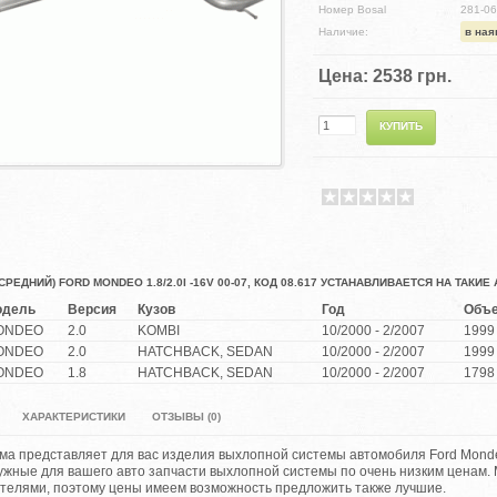
Номер Bosal
281-0
Наличие:
в ная
Цена:
2538 грн.
РЕДНИЙ) FORD MONDEO 1.8/2.0I -16V 00-07, КОД 08.617 УСТАНАВЛИВАЕТСЯ НА ТАКИ
одель
Версия
Кузов
Год
Объ
ONDEO
2.0
KOMBI
10/2000 - 2/2007
1999
ONDEO
2.0
HATCHBACK, SEDAN
10/2000 - 2/2007
1999
ONDEO
1.8
HATCHBACK, SEDAN
10/2000 - 2/2007
1798
ХАРАКТЕРИСТИКИ
ОТЗЫВЫ (0)
а представляет для вас изделия выхлопной системы автомобиля Ford Mondeo
ужные для вашего авто запчасти выхлопной системы по очень низким ценам.
телями, поэтому цены имеем возможность предложить также лучшие.