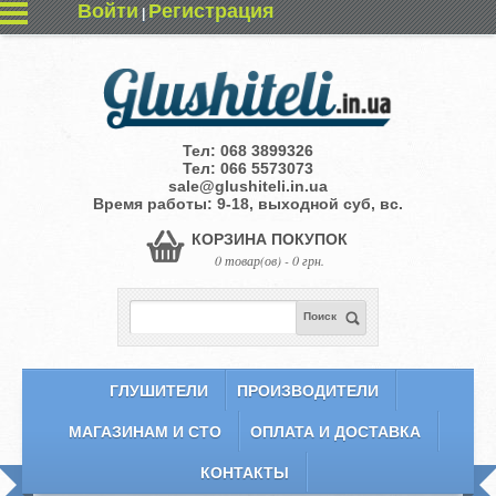
Войти
Регистрация
|
Тел:
068 3899326
Тел:
066 5573073
sale@glushiteli.in.ua
Время работы: 9-18, выходной суб, вс.
КОРЗИНА ПОКУПОК
0 товар(ов) - 0 грн.
Поиск
ГЛУШИТЕЛИ
ПРОИЗВОДИТЕЛИ
МАГАЗИНАМ И СТО
ОПЛАТА И ДОСТАВКА
КОНТАКТЫ