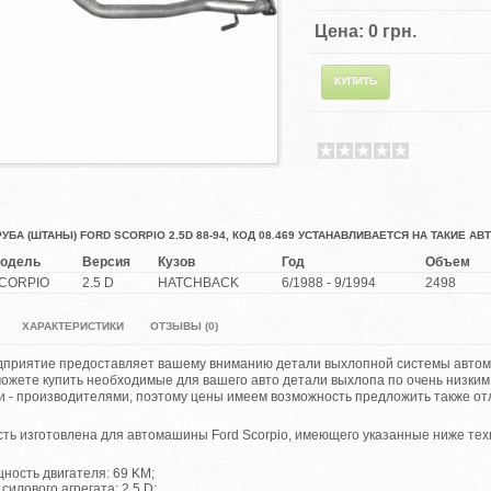
Цена:
0 грн.
УБА (ШТАНЫ) FORD SCORPIO 2.5D 88-94, КОД 08.469 УСТАНАВЛИВАЕТСЯ НА ТАКИЕ А
одель
Версия
Кузов
Год
Объем
CORPIO
2.5 D
HATCHBACK
6/1988 - 9/1994
2498
ХАРАКТЕРИСТИКИ
ОТЗЫВЫ (0)
приятие предоставляет вашему вниманию детали выхлопной системы автомаш
можете купить необходимые для вашего авто детали выхлопа по очень низки
и - производителями, поэтому цены имеем возможность предложить также от
сть изготовлена для автомашины Ford Scorpio, имеющего указанные ниже тех
ность двигателя: 69 KM;
 силового агрегата: 2.5 D;