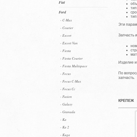
Fiat
объ
тип
Ford
сро
тип
- C-Max
Эти парам
- Courier
- Escort
Запчасть 
- Escort Van
ном
стр
- Fiesta
мат
- Fiesta Courier
Изделие и
- Fiesta Multispace
По вопрос
- Focus
запчасть.
- Focus C-Max
- Focus Cc
- Fusion
КРЕПЕЖ
- Galaxy
- Granada
- Ka
- Ka 2
- Kuga