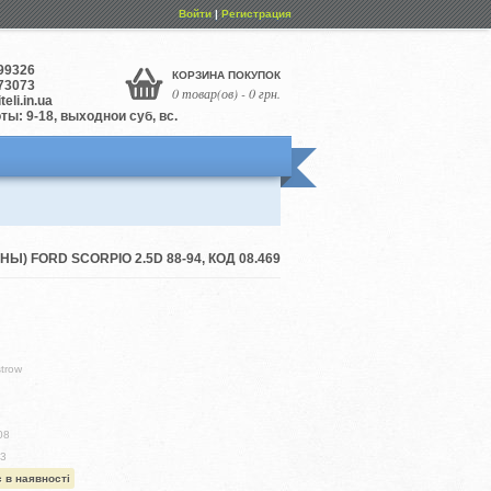
Войти
|
Регистрация
99326
КОРЗИНА ПОКУПОК
73073
0 товар(ов) - 0 грн.
eli.in.ua
ы: 9-18, выходной суб, вс.
) FORD SCORPIO 2.5D 88-94, КОД 08.469
trow
08
33
 в наявності