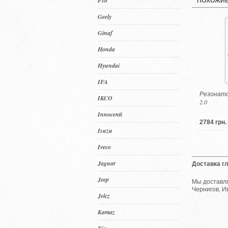
Fso
ПОХОЖИЕ
Geely
Ginaf
Honda
Hyundai
IFA
Резонатор
IKCO
2.0
Innocenti
2784 грн.
Isuzu
Iveco
Jaguar
Доставка г
Jeep
Мы доставля
Чернигов, И
Jelcz
Kamaz