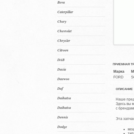
Bova
Caterpillar
Chery
Chevrolet
Chrysler
Citroen
DAB
ПРИЕМНАЯ ТР
Dacia
Марка
М
FORD
S
Daewoo
Daf
ОПИСАНИЕ
Daihatsu
Наше пред
Здесь вы 
Daihatsu
с брендам
Dennis
Эта запча
Dodge
мощ
тип