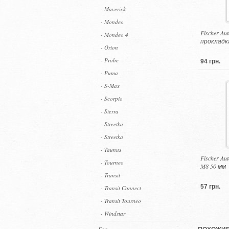
- Maverick
- Mondeo
Fischer Au
- Mondeo 4
прокладк
- Orion
- Probe
94 грн.
- Puma
- S-Max
- Scorpio
- Sierra
- Streetka
- Streetka
- Taunus
Fischer Au
- Tourneo
M8 50 мм
- Transit
57 грн.
- Transit Connect
- Transit Tourneo
- Windstar