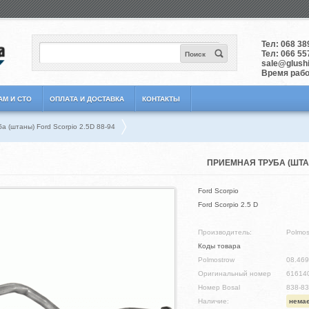
Тел:
068 38
Тел:
066 55
Поиск
sale@glushit
Время работ
АМ И СТО
ОПЛАТА И ДОСТАВКА
КОНТАКТЫ
а (штаны) Ford Scorpio 2.5D 88-94
ПРИЕМНАЯ ТРУБА (ШТАНЫ
Ford Scorpio
Ford Scorpio 2.5 D
Производитель:
Polmos
Коды товара
Polmostrow
08.469
Оригинальный номер
61614
Номер Bosal
838-8
Наличие:
немає